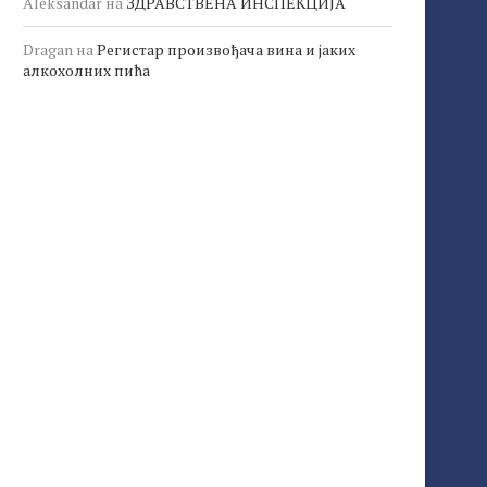
Aleksandar
на
ЗДРАВСТВЕНА ИНСПЕКЦИЈА
Dragan
на
Регистар произвођача вина и јаких
алкохолних пића