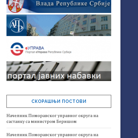
СКОРАШЊИ ПОСТОВИ
Начелник Поморавског управног округа на
састанку са министром Беришом
Начелник Поморавског управног округа на