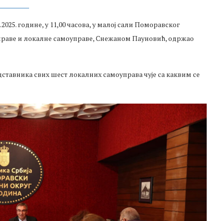
025. године, у 11,00 часова, у малој сали Поморавског
праве и локалне самоуправе, Снежаном Пауновић, одржао
дставника свих шест локалних самоуправа чује са каквим се