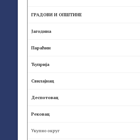
ГРАДОВИ И ОПШТИНЕ
Јагодина
Параћин
Ћуприја
Свилајнац
Деспотовац
Рековац
Укупно округ