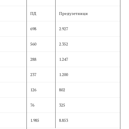
ПД
Предузетници
698
2.927
560
2.352
288
1.247
237
1.200
126
802
76
325
1.985
8.853