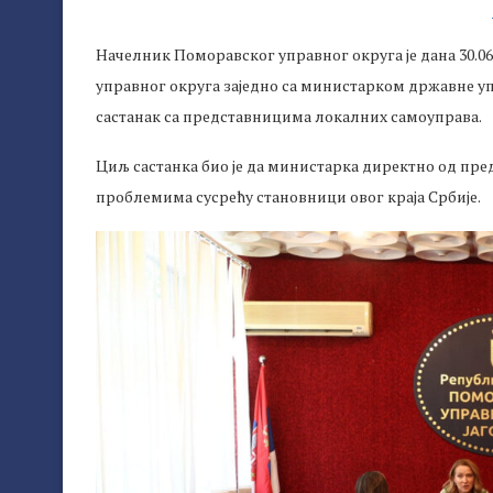
Начелник Поморавског управног округа је дана 30.06.2
управног округа заједно са министарком државне у
састанак са представницима локалних самоуправа.
Циљ састанка био је да министарка директно од пре
проблемима сусрећу становници овог краја Србије.