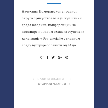
Начелник Поморавског управног
округа присуствовао је у Скупштини
града Јагодина, конференцији за
новинаре поводом одласка студенске
делегације у Беч, а која ће у главном
граду Аустрије боравити од 14 до…
НОВИЈИ ЧЛАНЦИ
СТАРИЈИ ЧЛАНЦИ