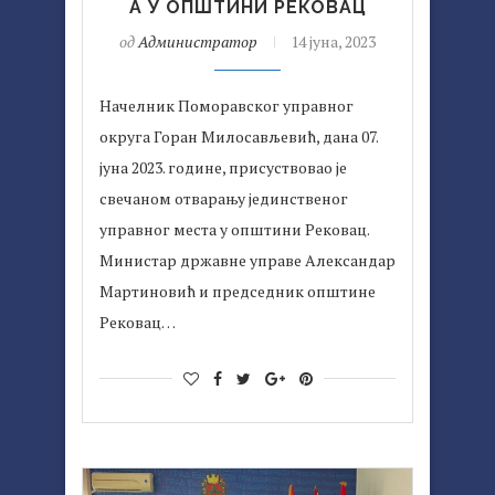
А У ОПШТИНИ РЕКОВАЦ
од
Администратор
14 јуна, 2023
Начелник Поморавског управног
округа Горан Милосављевић, дана 07.
јуна 2023. године, присуствовао је
свечаном отварању јединственог
управног места у општини Рековац.
Министар државне управе Александар
Мартиновић и председник општине
Рековац…