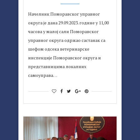
Начелник Поморавског управног
округа је дана 29.09.2023. године у 11,00
часова у малој сали Поморавског
управног округа одржао састанак са
шефом одсека ветеринарске
инспекције Поморавског округа и
представницима локалних
самоуправа…