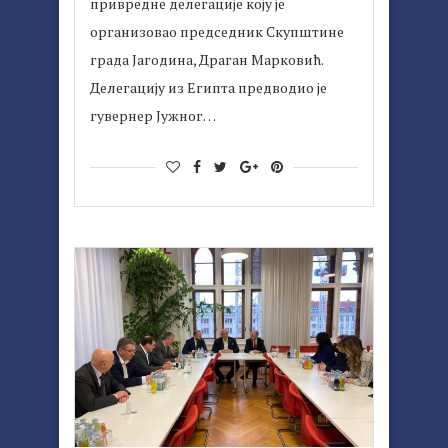
привредне делегације коју је
организовао председник Скупштине
града Јагодина, Драган Марковић.
Делегацију из Египта предводио је
гувернер Јужног…