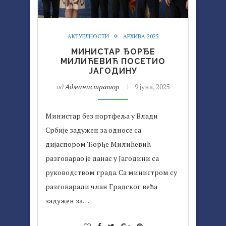
АКТУЕЛНОСТИ
АРХИВА 2025
МИНИСТАР ЂОРЂЕ
МИЛИЋЕВИЋ ПОСЕТИО
ЈАГОДИНУ
од
Администратор
9 јуна, 2025
Министар без портфеља у Влади
Србије задужен за односе са
дијаспором Ђорђе Милићевић
разговарао је данас у Јагодини са
руководством града. Са министром су
разговарали члан Градског већа
задужен за…