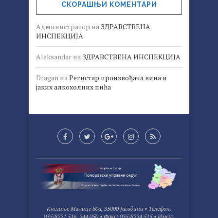
СКОРАШЊИ КОМЕНТАРИ
Администратор
на
ЗДРАВСТВЕНА
ИНСПЕКЦИЈА
Aleksandar
на
ЗДРАВСТВЕНА ИНСПЕКЦИЈА
Dragan
на
Регистар произвођача вина и
јаких алкохолних пића
Kнегиње Милице 80а, 35000 Јагодина • Tелефон:
035/8221 516, 244 050 • Факс: 035/8224 515 • Имејл: