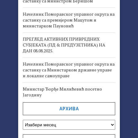
састанку са министром Беришом
Начелник Поморавског управног округа на
састанку са премијером Мацутом и
министарком Пауновић
ПРЕГЛЕД АКТИВНИХ ПРИВРЕДНИХ
СУБЈЕКАТА (ПД & ПРЕДУЗЕТНИКА) НА
ДАН 08.08.2025.
Начелник Поморавског управног округа на
састанку са Министарком државне управе
и локалне самоуправе
Министар Ђорђе Милићевић посетио
Јагодину
АРХИВА