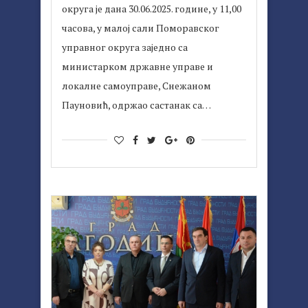
округа је дана 30.06.2025. године, у 11,00
часова, у малој сали Поморавског
управног округа заједно са
министарком државне управе и
локалне самоуправе, Снежаном
Пауновић, одржао састанак са…