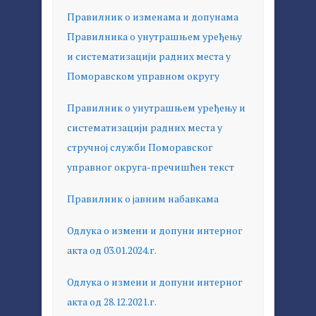
Правилник о изменама и допунама
Правилника о унутрашњем уређењу
и систематизацији радних места у
Поморавском управном округу
Правилник о унутрашњем уређењу и
систематизацији радних места у
стручној служби Поморавског
управног округа-пречишћен текст
Правилник о јавним набавкама
Одлука о измени и допуни интерног
акта од 03.01.2024.г.
Одлука о измени и допуни интерног
акта од 28.12.2021.г.