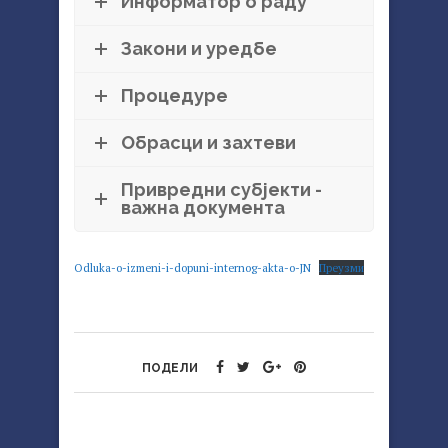
Информатор о раду
Закони и уредбе
Процедуре
Обрасци и захтеви
Привредни субјекти -
важна документа
Odluka-o-izmeni-i-dopuni-internog-akta-o-JN
Преузми
ПОДЕЛИ