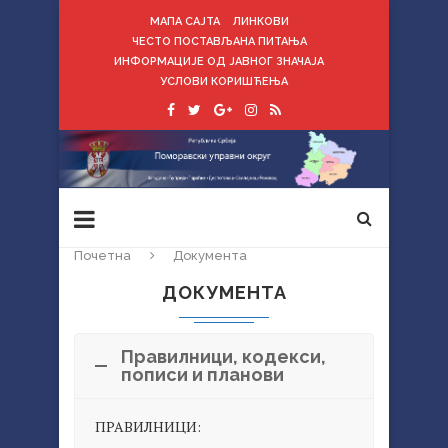
МАПА САЈТА
ЛИНКОВИ
ЧЕСТО ПОСТАВЉАНА ПИТАЊА
ИНФОРМАЦИЈЕ ОД ЈАВНОГ ЗНАЧАЈА
УСЛОВИ КОРИШЋЕЊА
Почетна
Документа
ДОКУМЕНТА
Правилници, кодекси,
пописи и планови
ПРАВИЛНИЦИ: