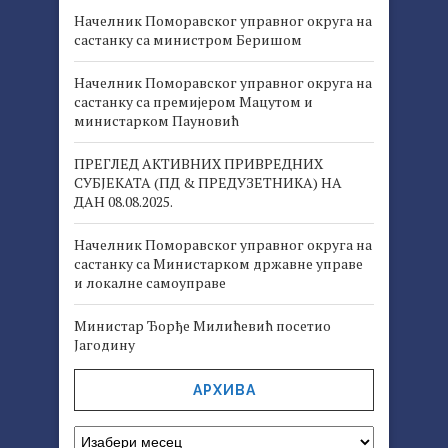
Начелник Поморавског управног округа на
састанку са министром Беришом
Начелник Поморавског управног округа на
састанку са премијером Мацутом и
министарком Пауновић
ПРЕГЛЕД АКТИВНИХ ПРИВРЕДНИХ
СУБЈЕКАТА (ПД & ПРЕДУЗЕТНИКА) НА
ДАН 08.08.2025.
Начелник Поморавског управног округа на
састанку са Министарком државне управе
и локалне самоуправе
Министар Ђорђе Милићевић посетио
Јагодину
АРХИВА