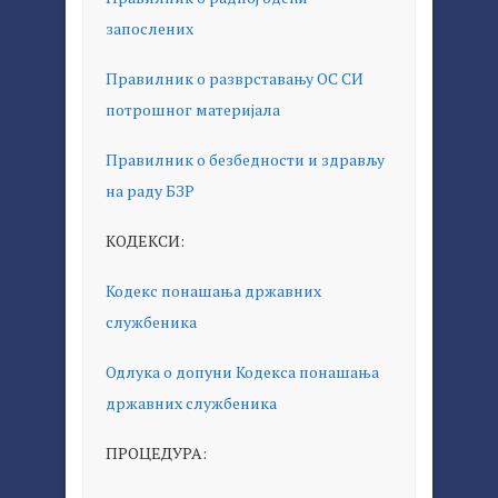
запослених
Правилник о разврставању ОС СИ
потрошног материјала
Правилник о безбедности и здрављу
на раду БЗР
КОДЕКСИ:
Кодекс понашања државних
службеника
Одлука о допуни Кодекса понашања
државних службеника
ПРОЦЕДУРА: