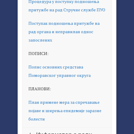
Процедура у поступку подношења
притужбе на рад Стручне службе ПУО
Поступак подношења притужбе на
рад органа и неправилан однос
запослених
ПОПИСИ:
Попис основних средстава
Поморавског управног округа
ПЛАНОВИ:
План примене мера за спречавање
појаве и ширења епидемије заразне
болести