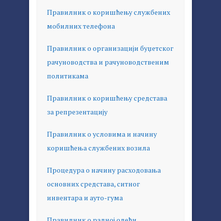
Правилник о коришћењу службених
мобилних телефона
Правилник о организацији буџетског
рачуноводства и рачуноводственим
политикама
Правилник о коришћењу средстава
за репрезентацију
Правилник о условима и начину
коришћења службених возила
Процедурa о начину расходовања
основних средстава, ситног
инвентара и ауто-гума
Правилник о радној одећи