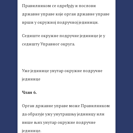
Правилником се одређују и послови
државне управе које орган државне управе
врши у окружној подручној јединици.
Седиште окружне подручне јединице је у
седишту Управног округа.
Уже јединице унутар окружне подручне
јединице
Члан 6.
Орган државне управе може Правилником
да образује ужу унутрашњу јединицу или
више њих унутар окружне подручне
јединице.