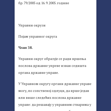
бр. 79/2005 од 16. 9. 2005. године
Управни окрузи
Појам управног округа
Члан 38.
Управни округ образује се ради вршења
послова државне упреве изван седишта
органа државне управе.
У Управном округу органи државне управе
могу, по сопственој одлуци, да врше један
или више следећих послова државне
управе: да решавају у управним стварима у