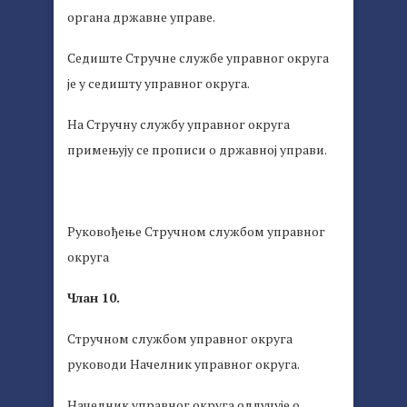
органа државне управе.
Седиште Стручне службе управног округа
је у седишту управног округа.
На Стручну службу управног округа
примењују се прописи о државној управи.
Руковођење Стручном службом управног
округа
Члан 10.
Стручном службом управног округа
руководи Начелник управног округа.
Начелник управног округа одлучује о