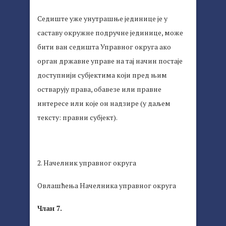
Седиште уже унутрашње јединице је у
саставу окружне подручне јединице, може
бити ван седишта Управног округа ако
орган државне управе на тај начин постаје
доступнији субјектима који пред њим
остварују права, обавезе или правне
интересе или које он надзире (у даљем
тексту: правни субјект).
2. Начелник управног округа
Овлашћења Начелника управног округа
Члан 7.