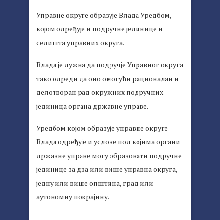
Управне округе образује Влада Уредбом,
којом одређује и подручне јединице и
седишта управних округа.
Влада је дужна да подручје Управног округа
тако одреди да оно омогући рационалан и
делотворан рад окружних подручних
јединица органа државне управе.
Уредбом којом образује управне округе
Влада одређује и услове под којима органи
државне управе могу образовати подручне
јединице за два или више управна округа,
једну или више општина, град или
аутономну покрајину.