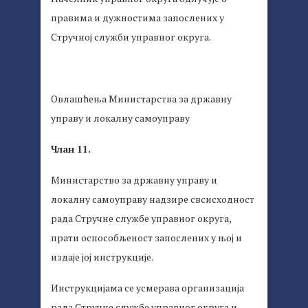
правима и дужностима запослених у
Стручној служби управног округа.
Овлашћења Министарства за државну
управу и локалну самоуправу
Члан 11.
Министарство за државну управу и
локалну самоуправу надзире свсисходност
рада Стручне службе управног округа,
прати оспособљеност запослених у њој и
издаје јој инструкције.
Инструкцијама се усмерава организација
рада Стручне службе управног округа и