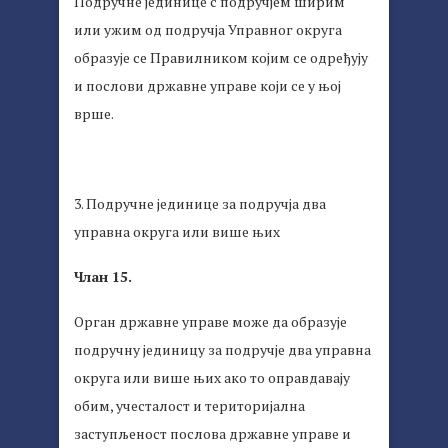
Подручне јединице с подручјем ширим
или ужим од подручја Управног округа
образује се Правилником којим се одређују
и послови државне управе који се у њој
врше.
3. Подручне јединице за подручја два
управна округа или више њих
Члан 15.
Орган државне управе може да образује
подручну јединицу за подручје два управна
округа или више њих ако то оправдавају
обим, учесталост и територијална
заступљеност послова државне управе и