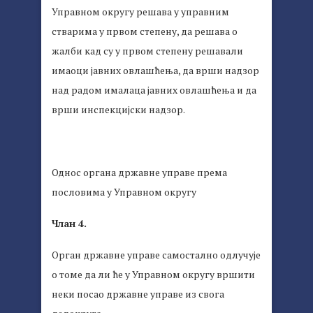
Управном округу решава у управним
стварима у првом степену, да решава о
жалби кад су у првом степену решавали
имаоци јавних овлашћења, да врши надзор
над радом ималаца јавних овлашћења и да
врши инспекцијски надзор.
Однос органа државне управе према
пословима у Управном округу
Члан 4.
Орган државне управе самостално одлучује
о томе да ли ће у Управном округу вршити
неки посао државне управе из свога