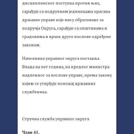
дисциплинског поступка против њих,
сарађује са подручним јединицама орагана
државне управе које нису образоване за
подручја Округа, сарађује са општинама и
градовима и врши друге послове одређене
законом.
Начелника управног округа поставља
Влада на пет година, на предлог министра
надлежног за послове управе, према закону
којим се утврђује положај државних
службеника.
Стручна служба управног округа
Члан 41.