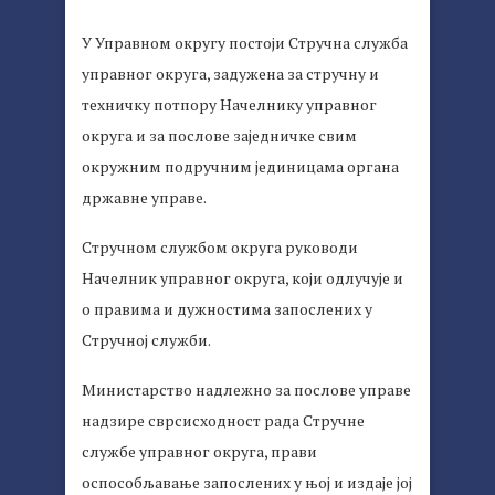
У Управном округу постоји Стручна служба
управног округа, задужена за стручну и
техничку потпору Начелнику управног
округа и за послове заједничке свим
окружним подручним јединицама органа
државне управе.
Стручном службом округа руководи
Начелник управног округа, који одлучује и
о правима и дужностима запослених у
Стручној служби.
Министарство надлежно за послове управе
надзире сврсисходност рада Стручне
службе управног округа, прави
оспособљавање запослених у њој и издаје јој