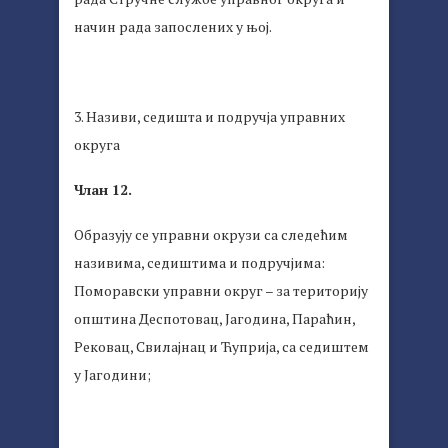
начин рада запослених у њој.
3. Називи, седишта и подручја управних
округа
Члан 12.
Образују се управни окрузи са следећим
називима, седиштима и подручјима:
Поморавски управни округ – за територију
општина Деспотовац, Јагодина, Параћин,
Рековац, Свилајнац и Ћуприја, са седиштем
у Јагодини;