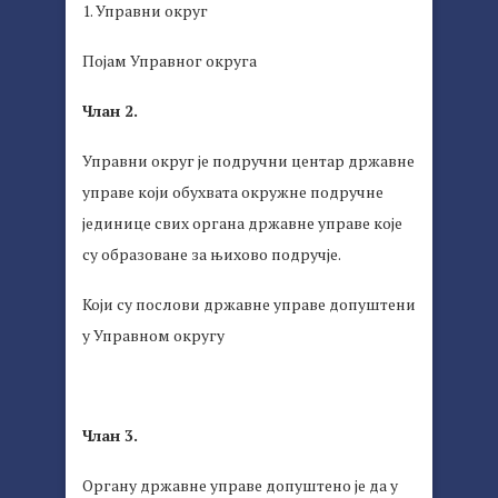
1. Управни округ
Појам Управног округа
Члан 2.
Управни округ је подручни центар државне
управе који обухвата окружне подручне
јединице свих органа државне управе које
су образоване за њихово подручје.
Који су послови државне управе допуштени
у Управном округу
Члан 3.
Органу државне управе допуштено је да у