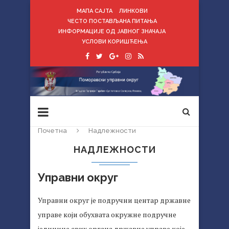
МАПА САЈТА
ЛИНКОВИ
ЧЕСТО ПОСТАВЉАНА ПИТАЊА
ИНФОРМАЦИЈЕ ОД ЈАВНОГ ЗНАЧАЈА
УСЛОВИ КОРИШЋЕЊА
Почетна
Надлежности
НАДЛЕЖНОСТИ
Управни округ
Управни округ је подручни центар државне
управе који обухвата окружне подручне
јединице свих органа државне управе које