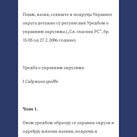
Појам, назив, седиште и подручја Управног
округа детаљно су регулисани Уредбом о
управним окрузима („Сл. гласник РС“, бр.
15/05 од 27. 2. 2006. године).
Уредба о управним окрузима
I
Садржина
у
редбе
Члан 1.
Овом уредбом образују се управни окрузи и
одређују њихови називи, подручја и