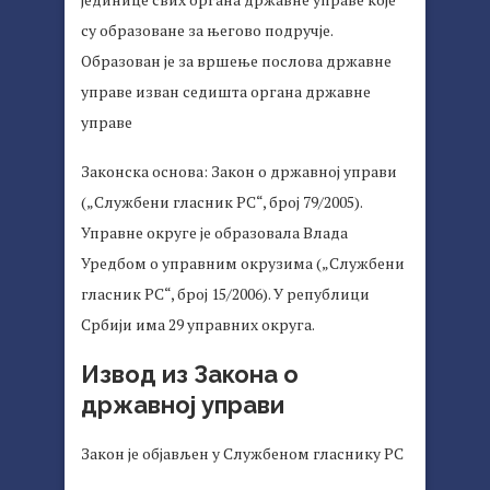
су образоване за његово подручје.
Образован je за вршење послова државне
управе изван седишта органа државне
управе
Законска основа: Закон о државној управи
(„Службени гласник РС“, број 79/2005).
Управне округе је образовала Влада
Уредбом о управним окрузима („Службени
гласник РС“, број 15/2006). У републици
Србији има 29 управних округа.
Извод из Закона о
државној управи
Закон је објављен у Службеном гласнику РС