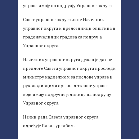
управе имају на подручју Управног округа.
Савет управног округа чине Начелник
управног округа и председници општина и
градоначелници градова са подручја
Управног округа.
Начелник управног округа дужан је да све
предлоге Савета управног округа проследи
министру надлежном за послове управе и
руководиоцима органа државне управе
који имају подручне јединице на подручју
Управног округа.
Начин рада Савета управног округа
одређује Влада уредбом.