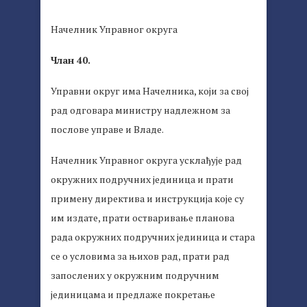
Начелник Управног округа
Члан 40.
Управни округ има Начелника, који за свој
рад одговара министру надлежном за
послове управе и Владе.
Начелник Управног округа усклађује рад
окружних подручних јединица и прати
примену директива и инструкција које су
им издате, прати остваривање планова
рада окружних подручних јединица и стара
се о условима за њихов рад, прати рад
запослених у окружним подручним
јединицама и предлаже покретање