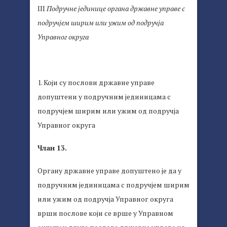
III
Подручне јединице органа државне управе с
подручјем ширим или ужим од подручја
У
правног округа
1. Који су послови државне управе
допуштени у подручним јединицама с
подручјем ширим или ужим од подручја
Управног округа
Члан 13.
Органу државне управе допуштено је да у
подручним јединицама с подручјем ширим
или ужим од подручја Управног округа
врши послове који се врше у Управном