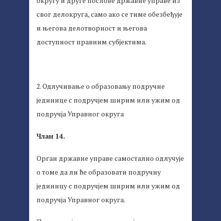
округу и друге послове државне управе из
свог делокруга, само ако се тиме обезбеђује
и његова делотворност и његова
доступност правним субјектима.
2. Одлучивање о образовању подручне
јединице с подручјем ширим или ужим од
подручја Управног округа
Члан 14.
Орган државне управе самостално одлучује
о томе да ли ће образовати подручну
јединицу с подручјем ширим или ужим од
подручја Управног округа.