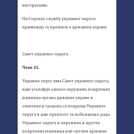
инструкције.
На Стручну службу управног округа
примењују се прописи о државној управи.
Савет управног округа
Члан 42.
Управни округ има Савет управног округа,
који усклађује односе окружних подручних
јединица органа државне управе и
општина и градова са подручја Управног
округа и даје предлоге за побољшање рада
Управног округа и окружних и других
подручних јединица које органи државне