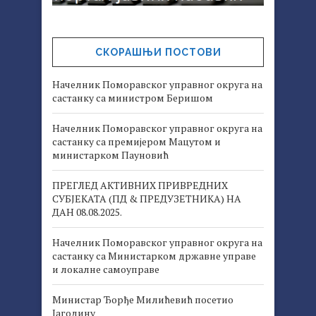
СКОРАШЊИ ПОСТОВИ
Начелник Поморавског управног округа на
састанку са министром Беришом
Начелник Поморавског управног округа на
састанку са премијером Мацутом и
министарком Пауновић
ПРЕГЛЕД АКТИВНИХ ПРИВРЕДНИХ
СУБЈЕКАТА (ПД & ПРЕДУЗЕТНИКА) НА
ДАН 08.08.2025.
Начелник Поморавског управног округа на
састанку са Министарком државне управе
и локалне самоуправе
Министар Ђорђе Милићевић посетио
Јагодину