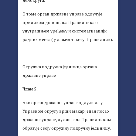
делокруга.
О томе орган државне управе одлучује
приликом доношења Правилника о
унутрашњем уређењу и систематизацији
радних места ( у даљем тексту: Правилник).
Окружна подручна јединица органа
државне управе
Члан 5.
Ако орган државне управе одлучи да у
Управном округу врши макар један посао
државне управе, дужан је да Правилником
образује своју окружну подручну јединицу.