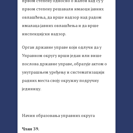
првом степену односно о жалби кад су у
првом степену решавали имаоци јавних
овлашћења, да врше надзор над радом
ималаца јавних овлашћења и да врше
инспекцијски надзор.
Орган државне управе који одлучи да у
Управном округу врши један или више
послова државне управе, образује актом о
унутрашњем уређењу и систематизацији
радних места своју окружну подручну
јединицу.
Начин образовања управних округа
Члан 39.