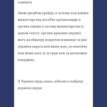
седишта.
Овом уредбом уређују се услови под којима
министарства, посебне организације и
органи управе у саставу министарства (у
даљем тексту: органи државне управе)
могу да образују подручне јединице за два
управна округа или више њих, за општину
или више њих, тј. за град или за аутономну
покрајину.
II
Управни округ, назив, седиште и подручја
управних округа