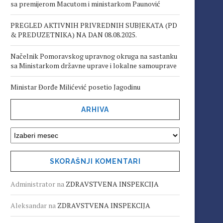
sa premijerom Macutom i ministarkom Paunović
PREGLED AKTIVNIH PRIVREDNIH SUBJEKATA (PD
& PREDUZETNIKA) NA DAN 08.08.2025.
Načelnik Pomoravskog upravnog okruga na sastanku
sa Ministarkom državne uprave i lokalne samouprave
Ministar Đorđe Milićević posetio Jagodinu
ARHIVA
SKORAŠNJI KOMENTARI
Administrator
na
ZDRAVSTVENA INSPEKCIJA
Aleksandar
na
ZDRAVSTVENA INSPEKCIJA