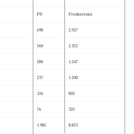
PD
Preduzetnici
698
2.927
560
2.352
288
1.247
237
1.200
126
802
76
325
1.985
8.853