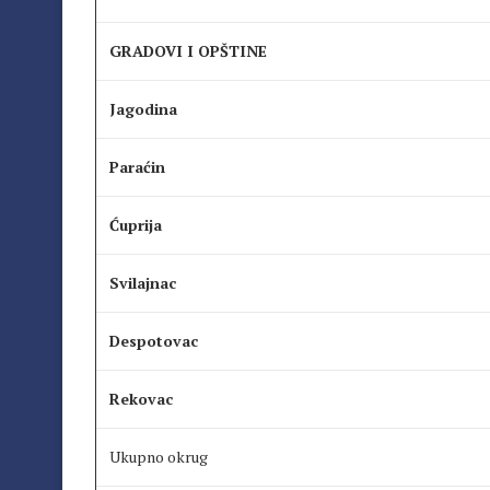
GRADOVI I OPŠTINE
Jagodina
Paraćin
Ćuprija
Svilajnac
Despotovac
Rekovac
Ukupno okrug