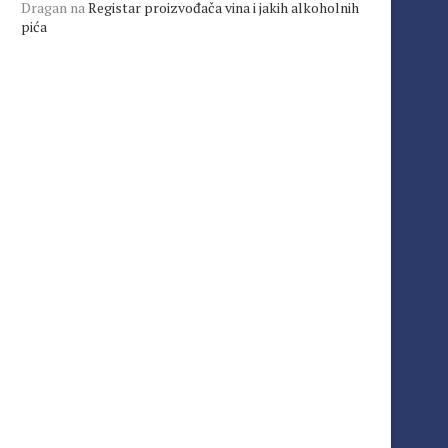
Dragan
na
Registar proizvođača vina i jakih alkoholnih
pića