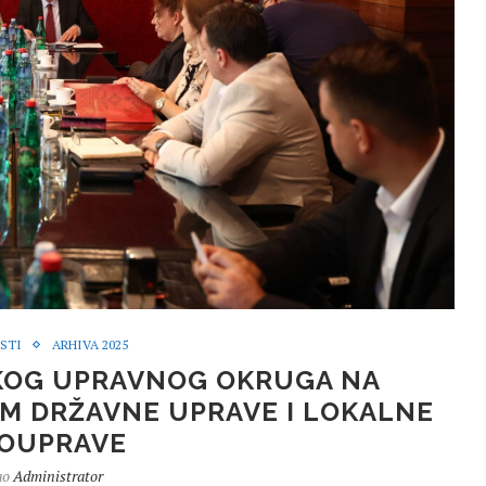
STI
ARHIVA 2025
KOG UPRAVNOG OKRUGA NA
M DRŽAVNE UPRAVE I LOKALNE
OUPRAVE
ao
Administrator