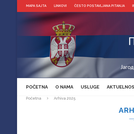
MAPA SAJTA
LINKOVI
ČESTO POSTAVLJANA PITANJA
POČETNA
O NAMA
USLUGE
AKTUELNOS
Početna
Arhiva 2025
ARH