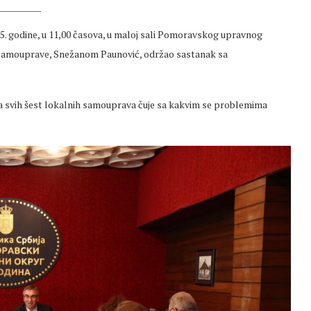
. godine, u 11,00 časova, u maloj sali Pomoravskog upravnog
 samouprave, Snežanom Paunović, održao sastanak sa
ka svih šest lokalnih samouprava čuje sa kakvim se problemima