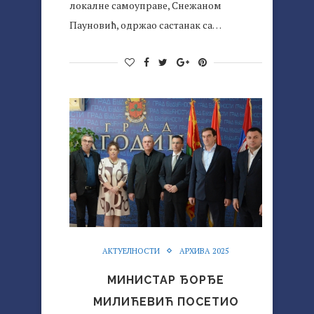
локалне самоуправе, Снежаном
Пауновић, одржао састанак са…
АКТУЕЛНОСТИ
АРХИВА 2025
МИНИСТАР ЂОРЂЕ
МИЛИЋЕВИЋ ПОСЕТИО