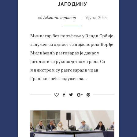
ЈАГОДИНУ
од
Администратор
9 јуна, 2025
Министар без портфеља у Влади Србије
задужен за односе са дијаспором Ђорђе
Милићевић разговарао је данас у
Јагодини са руководством града. Са
министром су разговарали члан
Градског већа задужен за…