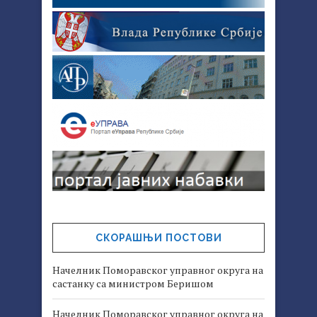
СКОРАШЊИ ПОСТОВИ
Начелник Поморавског управног округа на
састанку са министром Беришом
Начелник Поморавског управног округа на