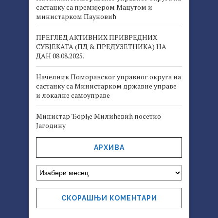
састанку са премијером Мацутом и
министарком Пауновић
ПРЕГЛЕД АКТИВНИХ ПРИВРЕДНИХ
СУБЈЕКАТА (ПД & ПРЕДУЗЕТНИКА) НА
ДАН 08.08.2025.
Начелник Поморавског управног округа на
састанку са Министарком државне управе
и локалне самоуправе
Министар Ђорђе Милићевић посетио
Јагодину
АРХИВА
СКОРАШЊИ КОМЕНТАРИ