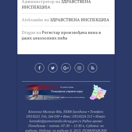
Администратор
на
ЗДРАВСТВЕНА
ИНСПЕКЦИЈА
Aleksandar
на
ЗДРАВСТВЕНА ИНСПЕКЦИЈА
Dragan
на
Регистар произвођача вина и
јаких алкохолних пића
Kнегиње Милице 80а, 35000 Јагодина • Tелефон:
035/8221 516, 244 050 • Факс: 035/8224 515 • Имејл:
kontakt@pomoravski.okrug.gov.rs Радно време:
Понедељак – петак: 07:30 – 15:30 ч, Субота: не
радимо, Недеља: не радимо © 2013. ПОМОРАВСКИ