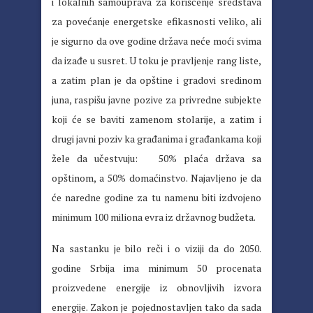
i lokalnih samouprava za korišćenje sredstava
za povećanje energetske efikasnosti veliko, ali
je sigurno da ove godine država neće moći svima
da izađe u susret. U toku je pravljenje rang liste,
a zatim plan je da opštine i gradovi sredinom
juna, raspišu javne pozive za privredne subjekte
koji će se baviti zamenom stolarije, a zatim i
drugi javni poziv ka građanima i građankama koji
žele da učestvuju: 50% plaća država sa
opštinom, a 50% domaćinstvo. Najavljeno je da
će naredne godine za tu namenu biti izdvojeno
minimum 100 miliona evra iz državnog budžeta.
Na sastanku je bilo reči i o viziji da do 2050.
godine Srbija ima minimum 50 procenata
proizvedene energije iz obnovljivih izvora
energije. Zakon je pojednostavljen tako da sada