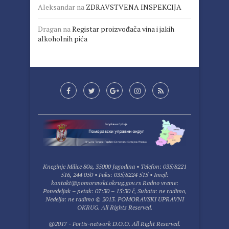
Aleksandar
na
ZDRAVSTVENA INSPEKCIJA
Dragan
na
Registar proizvođača vina i jakih
alkoholnih pića
Kneginje Milice 80a, 35000 Jagodina • Telefon: 035/8221
516, 244 050 • Faks: 035/8224 515 • Imejl:
kontakt@pomoravski.okrug.gov.rs Radno vreme:
Ponedeljak – petak: 07:30 – 15:30 č, Subota: ne radimo,
Nedelja: ne radimo © 2013. POMORAVSKI UPRAVNI
OKRUG. All Rights Reserved.
@2017 - Fortis-network D.O.O. All Right Reserved.