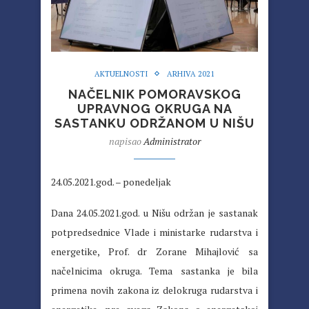
AKTUELNOSTI
ARHIVA 2021
NAČELNIK POMORAVSKOG
UPRAVNOG OKRUGA NA
SASTANKU ODRŽANOM U NIŠU
napisao
Administrator
24.05.2021.god. – ponedeljak
Dana 24.05.2021.god. u Nišu održan je sastanak
potpredsednice Vlade i ministarke rudarstva i
energetike, Prof. dr Zorane Mihajlović sa
načelnicima okruga. Tema sastanka je bila
primena novih zakona iz delokruga rudarstva i