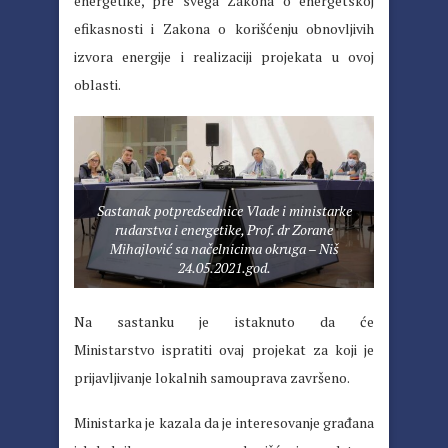
energetike, pre svega Zakona o energetskoj
efikasnosti i Zakona o korišćenju obnovljivih
izvora energije i realizaciji projekata u ovoj
oblasti.
Sastanak potpredsednice Vlade i ministarke
rudarstva i energetike, Prof. dr Zorane
Mihajlović sa načelnicima okruga – Niš
24.05.2021.god.
Na sastanku je istaknuto da će
Ministarstvo ispratiti ovaj projekat za koji je
prijavljivanje lokalnih samouprava završeno.
Ministarka je kazala da je interesovanje građana