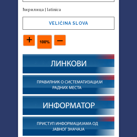
ћирилица
|
latinica
VELIČINA SLOVA