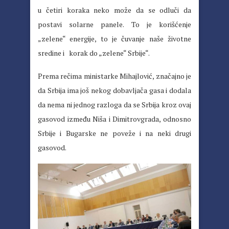
u četiri koraka neko može da se odluči da
postavi solarne panele. To je korišćenje
„zelene“ energije, to je čuvanje naše životne
sredine i korak do „zelene“ Srbije“.
Prema rečima ministarke Mihajlović, značajno je
da Srbija ima još nekog dobavljača gasa i dodala
da nema ni jednog razloga da se Srbija kroz ovaj
gasovod između Niša i Dimitrovgrada, odnosno
Srbije i Bugarske ne poveže i na neki drugi
gasovod.