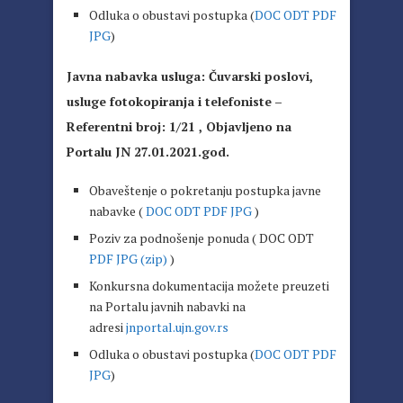
Odluka o obustavi postupka (
DOC
ODT
PDF
JPG
)
Javna nabavka usluga: Čuvarski poslovi,
usluge fotokopiranja i telefoniste
–
Referentni broj: 1/21 , Objavljeno na
Portalu JN 27.01.2021.god.
Obaveštenje o pokretanju postupka javne
nabavke (
DOC
ODT
PDF
JPG
)
Poziv za podnošenje ponuda ( DOC ODT
PDF
JPG (zip)
)
Konkursna dokumentacija možete preuzeti
na Portalu javnih nabavki na
adresi
jnportal.ujn.gov.rs
Odluka o obustavi postupka (
DOC
ODT
PDF
JPG
)