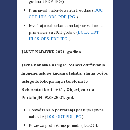
godinu ( PDF JPG )
Plan javnih nabavki za 2021. godinu (
DOC
ODT
HLS
ODS
PDF
JPG
)
Izveštaj o nabavkama na koje se zakon ne
primenjuje za 2021. godinu (
DOCX
ODT
HLSX
ODS
PDF
JPG
)
JAVNE NABAVKE 2021. godina
Javna nabavka usluga: Poslovi održavanja
higijene,usluge kucanja teksta, slanja pošte,
usluge fotokopiranja i telefoniste –
Referentni broj: 3/21 , Objavljeno na
Portalu JN 05.03.2021.god.
Obaveštenje o pokretanju postupka javne
nabavke (
DOC
ODT
PDF
JPG
)
Poziv za podnošenje ponuda ( DOC ODT