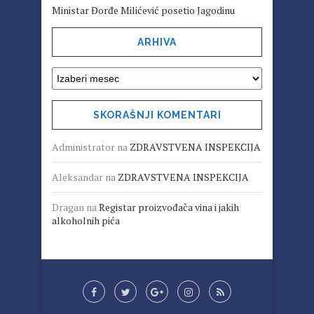
Ministar Đorđe Milićević posetio Jagodinu
ARHIVA
SKORAŠNJI KOMENTARI
Administrator
na
ZDRAVSTVENA INSPEKCIJA
Aleksandar
na
ZDRAVSTVENA INSPEKCIJA
Dragan
na
Registar proizvođača vina i jakih
alkoholnih pića