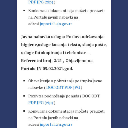
PDF
JPG (zip)
)
Konkursna dokumentacija možete preuzeti
na Portalu javnih nabavki na
adresi
jnportal.ujn.gov.rs
Javna nabavka usluga: Poslovi održavanja
higijene,usluge kucanja teksta, slanja pošte,
usluge fotokopiranja i telefoniste
–
Referentni broj: 2/21 , Objavljeno na
Portalu JN 05.02.2021.god.
Obaveštenje o pokretanju postupka javne
nabavke (
DOC
ODT
PDF
JPG
)
Poziv za podnošenje ponuda ( DOC ODT
PDF
JPG (zip)
)
Konkursna dokumentacija možete preuzeti
na Portalu javnih nabavki na
adresi
jnportal.ujn.gov.rs