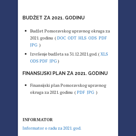
BUDŽET ZA 2021. GODINU
Budžet Pomoravskog upravnog okruga za
2021. godinu (
DOC
ODT
HLS
ODS
PDF
JPG
)
Izvršenje budžeta sa 31.12.2021.god. (
XLS
ODS
PDF
JPG
)
FINANSIJSKI PLAN ZA 2021. GODINU
Finansijski plan Pomoravskog upravnog
okruga za 2021. godinu (
PDF
JPG
)
INFORMATOR
Informator o radu za 2021. god.