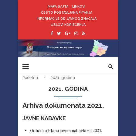
MAPA SAJTA
LINKOVI
ČESTO POSTAVLJANA PITANJA
INFORMACIJE OD JAVNOG ZNAČAJA
USLOVI KORIŠĆENJA
Početna
2021. godina
2021. GODINA
Arhiva dokumenata 2021.
JAVNE NABAVKE
Odluka o Planu javnih nabavki za 2021.