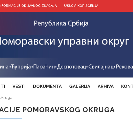
INFORMACIJE OD JAVNOG ZNAČAJA
USLOVI KORIŠĆENJA
TI
VESTI
DOKUMENTA
GALERIJA
ARHIVA
KONT
 okruga
ZACIJE POMORAVSKOG OKRUGA