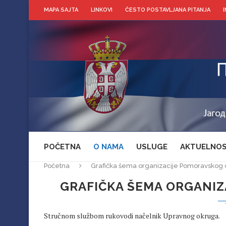
MAPA SAJTA
LINKOVI
ČESTO POSTAVLJANA PITANJA
POČETNA
O NAMA
USLUGE
AKTUELNOS
Početna
Grafička šema organizacije Pomoravskog
GRAFIČKA ŠEMA ORGANI
Stručnom službom rukovodi načelnik Upravnog okruga.