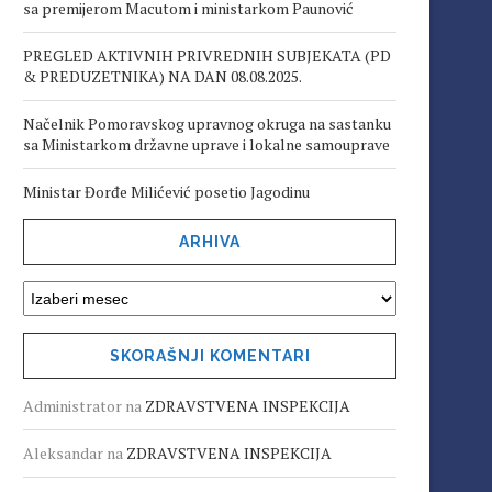
sa premijerom Macutom i ministarkom Paunović
PREGLED AKTIVNIH PRIVREDNIH SUBJEKATA (PD
& PREDUZETNIKA) NA DAN 08.08.2025.
Načelnik Pomoravskog upravnog okruga na sastanku
sa Ministarkom državne uprave i lokalne samouprave
Ministar Đorđe Milićević posetio Jagodinu
ARHIVA
SKORAŠNJI KOMENTARI
Administrator
na
ZDRAVSTVENA INSPEKCIJA
Aleksandar
na
ZDRAVSTVENA INSPEKCIJA