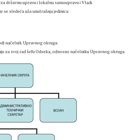
za državnu upravu i lokalnu samoupravu i Vladi.
 se sledeća uža unutrašnja jedinica:
odi načelnik Upravnog okruga.
raju za svoj rad šefu Odseka, odnosno načelniku Upravnog okruga.