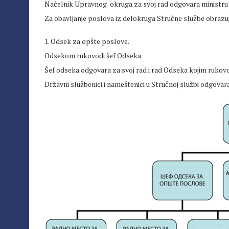
Načelnik Upravnog okruga za svoj rad odgovara ministru 
Za obavljanje poslova iz delokruga Stručne službe obrazuje
1. Odsek za opšte poslove.
Odsekom rukovodi šef Odseka.
Šef odseka odgovara za svoj rad i rad Odseka kojim rukov
Državni službenici i nameštenici u Stručnoj službi odgova