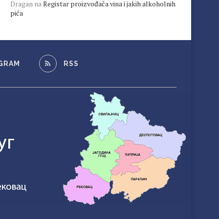
Dragan
na
Registar proizvođača vina i jakih alkoholnih
pića
GRAM
RSS