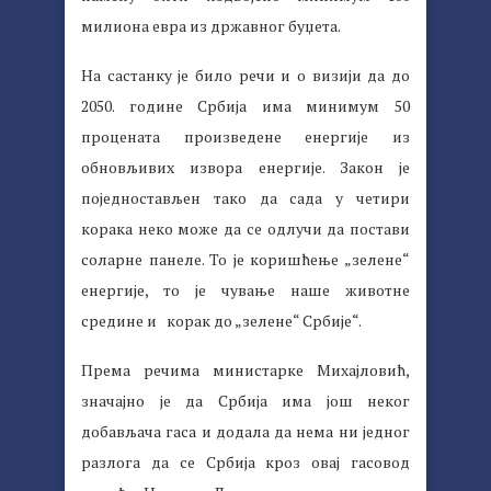
милиона евра из државног буџета.
На састанку је било речи и о визији да до
2050. године Србија има минимум 50
процената произведене енергије из
обновљивих извора енергије. Закон је
поједностављен тако да сада у четири
корака неко може да се одлучи да постави
соларне панеле. То је коришћење „зелене“
енергије, то је чување наше животне
средине и корак до „зелене“ Србије“.
Према речима министарке Михајловић,
значајно је да Србија има још неког
добављача гаса и додала да нема ни једног
разлога да се Србија кроз овај гасовод