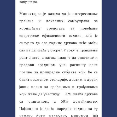
завршено.
Министарка је казала да је интересовање
грађана и локалних самоуправа за
коришћење средстава за повећање
енергетске ефикасности велико, али је
сигурно да ове године држава неће моћи
свима да изађе у сусрет. У току је прављење
ранг листе, а затим план је да општине и
градови средином јуна, распишу јавне
позиве за привредне субјекте који ће се
бавити заменом столарије, а затим и други
јавни позив ка грађанима и грађанкама
који желе да учествују: 50% плаћа држава
са општином, а 50% домаћинство.
Најављено је да ће наредне године за ту
намену бити издвојено минимум 100