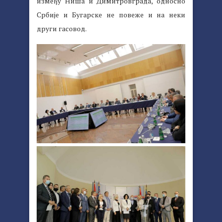
између Ниша и Димитровграда, односно
Србије и Бугарске не повеже и на неки
други гасовод.