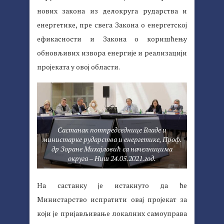
нових закона из делокруга рударства и
енергетике, пре свега Закона о енергетској
ефикасности и Закона о коришћењу
обновљивих извора енергије и реализацији
пројеката у овој области.
Састанак потпредседнице Владе и
министарке рударства и енергетике, Проф.
др Зоране Михајловић са начелницима
округа – Ниш 24.05.2021.год.
На састанку је истакнуто да ће
Министарство испратити овај пројекат за
који је пријављивање локалних самоуправа