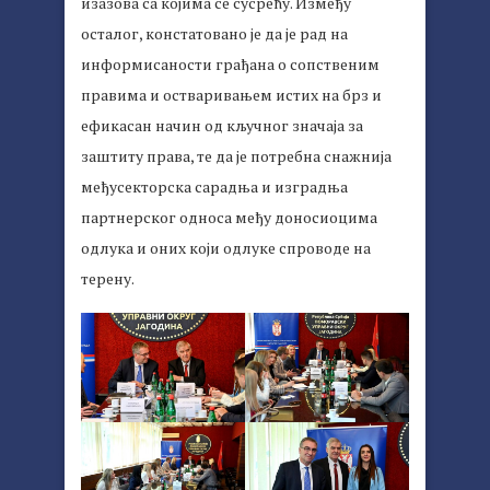
изазова са којима се сусрећу. Између
осталог, констатовано је да је рад на
информисаности грађана о сопственим
правима и остваривањем истих на брз и
ефикасан начин од кључног значаја за
заштиту права, те да је потребна снажнија
међусекторска сарадња и изградња
партнерског односа међу доносиоцима
одлука и оних који одлуке спроводе на
терену.