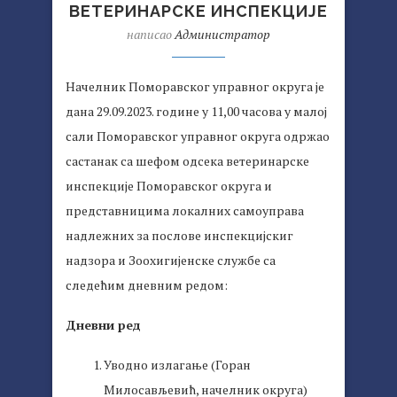
ВЕТЕРИНАРСКЕ ИНСПЕКЦИЈЕ
написао
Администратор
Начелник Поморавског управног округа је
дана 29.09.2023. године у 11,00 часова у малој
сали Поморавског управног округа одржао
састанак са шефом одсека ветеринарске
инспекције Поморавског округа и
представницима локалних самоуправа
надлежних за послове инспекцијскиг
надзора и Зоохигијенске службе са
следећим дневним редом:
Дневни ред
Уводно излагање (Горан
Милосављевић, начелник округа)