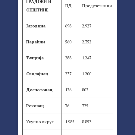
ГРАДОВИ И
ПД
Предузетници
ОПШТИНЕ
Јагодина
698
2.927
Параћин
560
2.352
Ћуприја
288
1.247
Свилајнац
237
1.200
Деспотовац
126
802
Рековац
76
325
Укупно округ
1.985
8.853