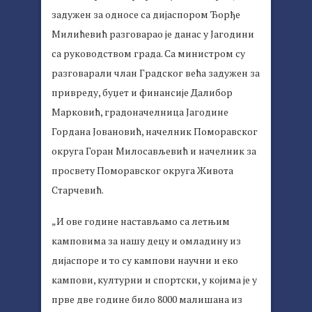
задужен за односе са дијаспором Ђорђе
Милићевић разговарао је данас у Јагодини
са руководством града. Са министром су
разговарали члан Градског већа задужен за
привреду, буџет и финансије Далибор
Марковић, градоначелница Јагодине
Гордана Јовановић, начелник Поморавског
округа Горан Милосављевић и начелник за
просвету Поморавског округа Живота
Старчевић.
„И ове године настављамо са летњим
камповима за нашу децу и омладину из
дијаспоре и то су кампови научни и еко
кампови, културни и спортски, у којима је у
прве две године било 8000 малишана из