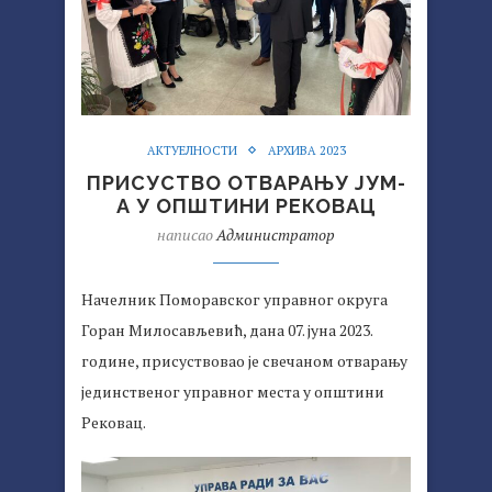
АКТУЕЛНОСТИ
АРХИВА 2023
ПРИСУСТВО ОТВАРАЊУ ЈУМ-
А У ОПШТИНИ РЕКОВАЦ
написао
Администратор
Начелник Поморавског управног округа
Горан Милосављевић, дана 07. јуна 2023.
године, присуствовао је свечаном отварању
јединственог управног места у општини
Рековац.