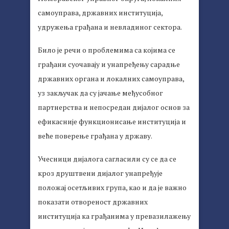
самоуправа, државних институција,
удружења грађана и невладиног сектора.
Било је речи о проблемима са којима се
грађани суочавају и унапређењу сарадње
државних органа и локалних самоуправа,
уз закључак да су јачање међусобног
партнерства и непосредан дијалог основ за
ефикасније функционисање институција и
веће поверење грађана у државу.
Учесници дијалога сагласили су се да се
кроз друштвени дијалог унапређује
положај осетљивих група, као и да је важно
показати отвореност државних
институција ка грађанима у превазилажењу