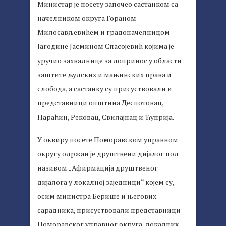
Министар је посету започео састанком са
начелником округа Гораном
Милосављевићем и градоначелницом
Јагодине Јасмином Спасојевић којима је
уручио захвалнице за допринос у области
заштите људских и мањинских права и
слобода, а састанку су присуствовали и
представници општина Деспотовац,
Параћин, Рековац, Свилајнац и Ћуприја.
У оквиру посете Поморавском управном
округу одржан је друштвени дијалог под
називом „Афирмација друштвеног
дијалога у локалној заједници“ којем су,
осим министра Берише и његових
сарадника, присуствовали представници
Поморавског управног округа, локалних