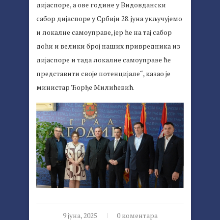
дијаспоре, а ове године у Видовдански
сабор дијаспоре у Србији 28. јуна укључујемо
и локалне самоуправе, јер ће на тај сабор
доћи и велики број наших привредника из
дијаспоре и тада локалне самоуправе ће
представити своје потенцијале“, казао је
министар Ђорђе Милићевић.
9 јуна, 2025
0 коментара