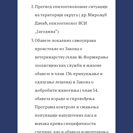
Преглед епизоотиолошке ситуације
на територији округа ( др. Мирољуб
Дачић, епизоотиолог ВСИ
,,Јагодина“)
Обавезе локалних самоуправа
проистекле из Закона о
ветеринарству (члан 46. Формирање
зоохигијенских служби и њихове
обавезе и члан 136. прикупљање и
одлагање лешева) и Закона о
добробити животиња ( члан 54.
обавеза израде и спровођења
Програма контроле и смањења
популације напуштених паса и
мачака према специфичности
средине, као и обавеза извештавања,