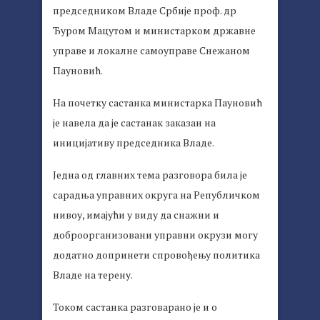
председником Владе Србије проф. др
Ђуром Мацутом и министарком државне
управе и локалне самоуправе Снежаном
Пауновић.
На почетку састанка министарка Пауновић
је навела да је састанак заказан на
иницијативу председника Владе.
Једна од главних тема разговора била је
сарадња управних округа на Републичком
нивоу, имајући у виду да снажни и
доброорганизовани управни окрузи могу
додатно допринети спровођењу политика
Владе на терену.
Током састанка разговарано је и о