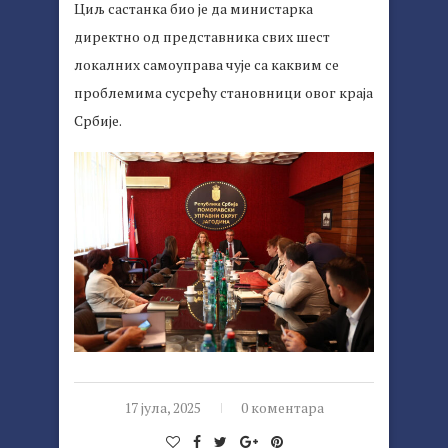
Циљ састанка био је да министарка
директно од представника свих шест
локалних самоуправа чује са каквим се
проблемима сусрећу становници овог краја
Србије.
17 јула, 2025
0 коментара