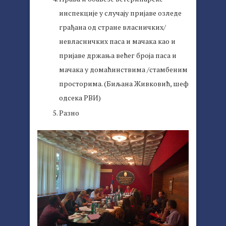
инспекције у случају пријаве озледе
грађана од стране власничких/
невласничких паса и мачака као и
пријаве држања већег броја паса и
мачака у домаћинствима /стамбеним
просторима. (Биљана Живковић, шеф
одсека РВИ)
Разно