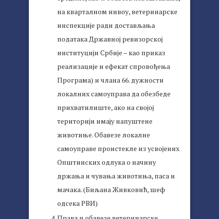
на кварталном нивоу, ветеринарске
инспекције ради достављања
података Државној ревизорској
институцији Србије – као приказ
реализације и ефекат спровођења
Програма) и члана 66. дужности
локалних самоуправа да обезбеде
прихватилиште, ако на својој
територији имају напуштене
животиње. Обавезе локалне
самоуправе проистекле из усвојених
Општинских одлука о начину
држања и чувања животиња, паса и
мачака. (Биљана Живковић, шеф
одсека РВИ)
Права и обавезе ветеринарске