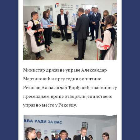
Министар државне управе Александар
Мартиновић и председник општине
Рековац Александар Ђорђевић, званично су
пресецањем врпце отворили јединствено
управно место у Рековцу.