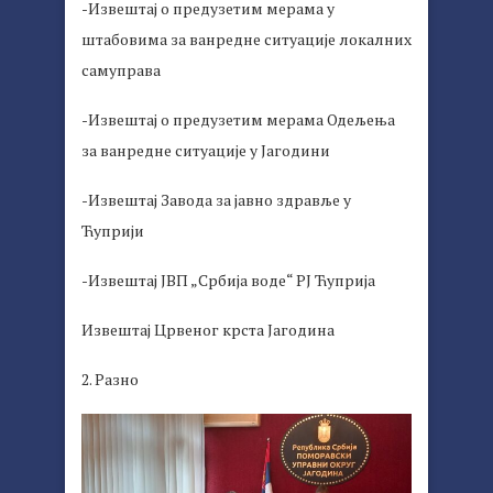
-Извештај о предузетим мерама у
штабовима за ванредне ситуације локалних
самуправа
-Извештај о предузетим мерама Одељења
за ванредне ситуације у Јагодини
-Извештај Завода за јавно здравље у
Ћуприји
-Извештај ЈВП „Србија воде“ РЈ Ћуприја
Извештај Црвеног крста Јагодина
2. Разно