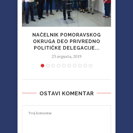
NAČELNIK POMORAVSKOG
OKRUGA DEO PRIVREDNO
U
POLITIČKE DELEGACIJE...
23 avgusta, 2019
OSTAVI KOMENTAR