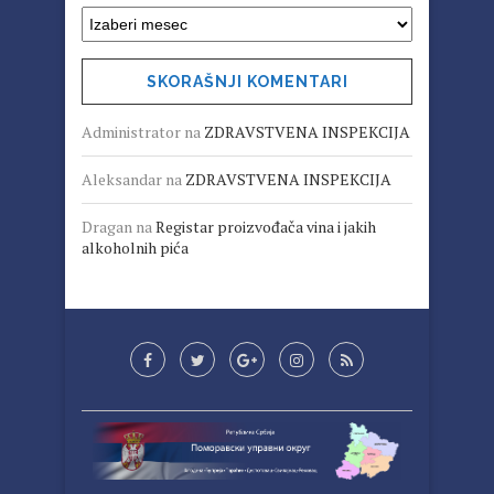
SKORAŠNJI KOMENTARI
Administrator
na
ZDRAVSTVENA INSPEKCIJA
Aleksandar
na
ZDRAVSTVENA INSPEKCIJA
Dragan
na
Registar proizvođača vina i jakih
alkoholnih pića