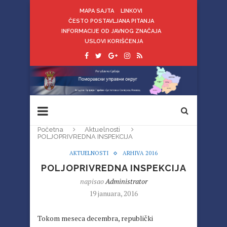
MAPA SAJTA
LINKOVI
ČESTO POSTAVLJANA PITANJA
INFORMACIJE OD JAVNOG ZNAČAJA
USLOVI KORIŠĆENJA
Početna
Aktuelnosti
POLJOPRIVREDNA INSPEKCIJA
AKTUELNOSTI
ARHIVA 2016
POLJOPRIVREDNA INSPEKCIJA
napisao
Administrator
19 januara, 2016
Tokom meseca decembra, republički