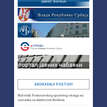
SKORAŠNJI POSTOVI
Načelnik Pomoravskog upravnog okruga na
sastanku sa ministrom Berišom