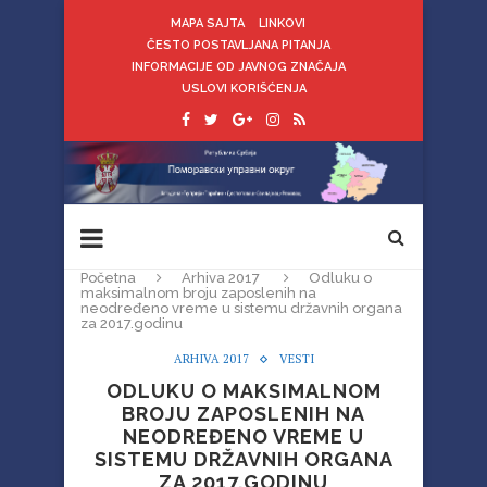
MAPA SAJTA
LINKOVI
ČESTO POSTAVLJANA PITANJA
INFORMACIJE OD JAVNOG ZNAČAJA
USLOVI KORIŠĆENJA
Početna
Arhiva 2017
Odluku o
maksimalnom broju zaposlenih na
neodređeno vreme u sistemu državnih organa
za 2017.godinu
ARHIVA 2017
VESTI
ODLUKU O MAKSIMALNOM
BROJU ZAPOSLENIH NA
NEODREĐENO VREME U
SISTEMU DRŽAVNIH ORGANA
ZA 2017.GODINU