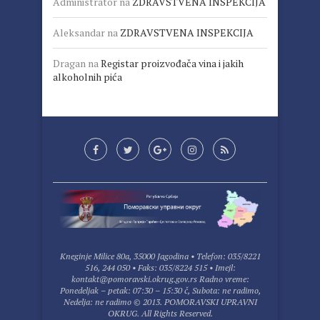
Administrator
na
ZDRAVSTVENA INSPEKCIJA
Aleksandar
na
ZDRAVSTVENA INSPEKCIJA
Dragan
na
Registar proizvođača vina i jakih
alkoholnih pića
Kneginje Milice 80a, 35000 Jagodina • Telefon: 035/8221
516, 244 050 • Faks: 035/8224 515 • Imejl:
kontakt@pomoravski.okrug.gov.rs Radno vreme:
Ponedeljak – petak: 07:30 – 15:30 č, Subota: ne radimo,
Nedelja: ne radimo © 2013. POMORAVSKI UPRAVNI
OKRUG. All Rights Reserved.