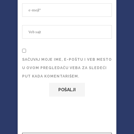
SAČUVAJ MOJE IME, E-POŠTU I VEB MESTO
U OVOM PREGLEDAČU VEBA ZA SLEDEĆI
PUT KADA KOMENTARIŠEM.