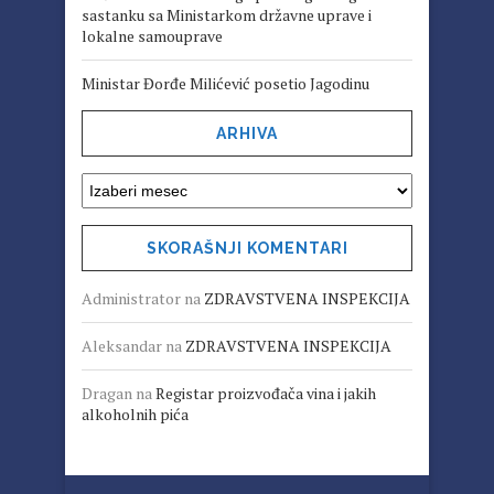
sastanku sa Ministarkom državne uprave i
lokalne samouprave
Ministar Đorđe Milićević posetio Jagodinu
ARHIVA
SKORAŠNJI KOMENTARI
Administrator
na
ZDRAVSTVENA INSPEKCIJA
Aleksandar
na
ZDRAVSTVENA INSPEKCIJA
Dragan
na
Registar proizvođača vina i jakih
alkoholnih pića