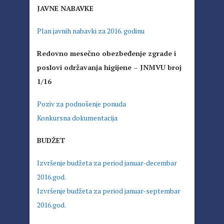
JAVNE NABAVKE
Plan javnih nabavki za 2016. godinu
Redovno mesečno obezbeđenje zgrade i
poslovi održavanja higijene – JNMVU broj
1/16
Poziv za podnošenje ponuda
Konkursna dokumentacija
BUDŽET
Izvršenje budžeta za period januar-decembar
2016.god.
Izvršenje budžeta za period januar-septembar
2016.god.