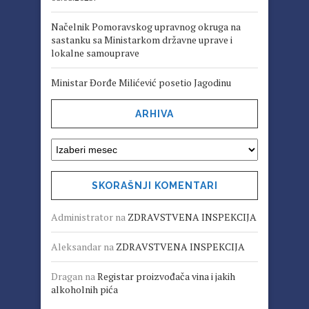
Načelnik Pomoravskog upravnog okruga na
sastanku sa Ministarkom državne uprave i
lokalne samouprave
Ministar Đorđe Milićević posetio Jagodinu
ARHIVA
SKORAŠNJI KOMENTARI
Administrator
na
ZDRAVSTVENA INSPEKCIJA
Aleksandar
na
ZDRAVSTVENA INSPEKCIJA
Dragan
na
Registar proizvođača vina i jakih
alkoholnih pića