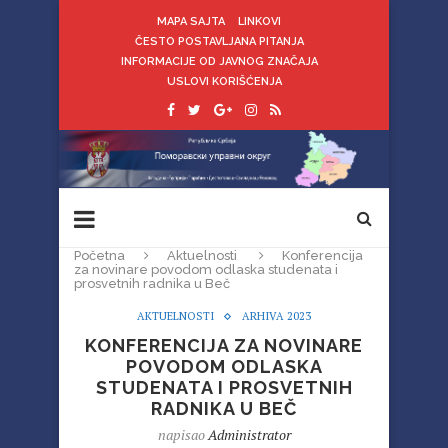
MAPA SAJTA
LINKOVI
ČESTO POSTAVLJANA PITANJA
INFORMACIJE OD JAVNOG ZNAČAJA
USLOVI KORIŠĆENJA
Početna
Aktuelnosti
Konferencija
za novinare povodom odlaska studenata i
prosvetnih radnika u Beč
AKTUELNOSTI
ARHIVA 2023
KONFERENCIJA ZA NOVINARE
POVODOM ODLASKA
STUDENATA I PROSVETNIH
RADNIKA U BEČ
napisao
Administrator