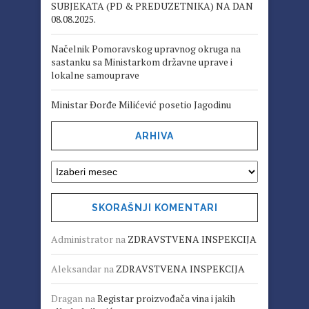
SUBJEKATA (PD & PREDUZETNIKA) NA DAN
08.08.2025.
Načelnik Pomoravskog upravnog okruga na
sastanku sa Ministarkom državne uprave i
lokalne samouprave
Ministar Đorđe Milićević posetio Jagodinu
ARHIVA
SKORAŠNJI KOMENTARI
Administrator
na
ZDRAVSTVENA INSPEKCIJA
Aleksandar
na
ZDRAVSTVENA INSPEKCIJA
Dragan
na
Registar proizvođača vina i jakih