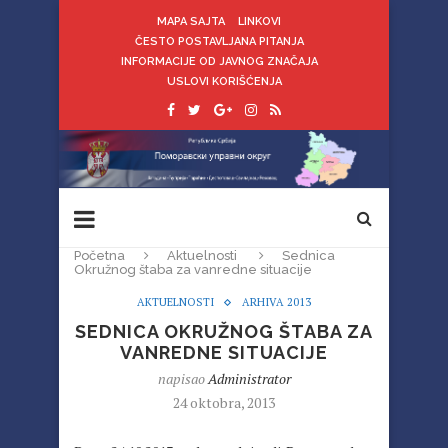
MAPA SAJTA
LINKOVI
ČESTO POSTAVLJANA PITANJA
INFORMACIJE OD JAVNOG ZNAČAJA
USLOVI KORIŠĆENJA
Početna
Aktuelnosti
Sednica
Okružnog štaba za vanredne situacije
AKTUELNOSTI
ARHIVA 2013
SEDNICA OKRUŽNOG ŠTABA ZA
VANREDNE SITUACIJE
napisao
Administrator
24 oktobra, 2013