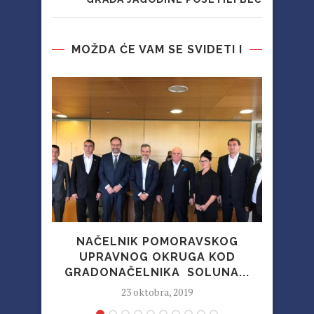
MOŽDA ĆE VAM SE SVIDETI I
NAČELNIK POMORAVSKOG
UPRAVNOG OKRUGA KOD
DE
GRADONAČELNIKA SOLUNA...
23 oktobra, 2019