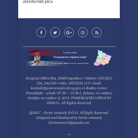
alkoholnih pića
Kneginje Milice 80a, 35000 Jagodina • Telefon: 035/8221
516, 244 050 • Faks: 035/8224 515 • Imejl:
kontakt@pomoravski.okrug.gov.rs Radno vreme:
Ponedeljak – petak: 07:30 – 15:30 č, Subota: ne radimo,
Nedelja: ne radimo © 2013. POMORAVSKI UPRAVNI
OKRUG. All Rights Reserved.
@2017 - Fortis-network D.O.O. All Right Reserved.
Designed and Developed by
Fortis-network
,
fortisnetwork@gmail.com