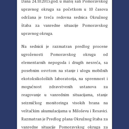
Dana 24.10.2013.god. u maloj sali Pomoravskog
upravnog okruga sa početkom u 10 časova
održana je treća redovna sednica Okružnog
štaba za vanredne situacije Pomoravskog
upravnog okruga.
Na sednicii je razmatran predlog procene
ugroženosti Pomoravskog okruga od
elementarnih nepogoda i drugih nesreća, sa
posebnim osvrtom na stanje i ulogu mobilnih
ekotoksikoloških laboratorija, na spremnost i
mogućnost zdravstvenih ustanova za
reagovanje u vanrednim situacijama, stanje
seizmičkog monitoringa visokih brana na
veštačkim akumulacijama u Miloševu i Resavici.
Razmatran je Predlog plana Okružnog štaba za
vanredne situacije Pomoravskog okruga za