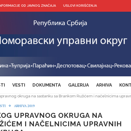
INFORMACIJE OD JAVNOG ZNAČAJA
USLOVI KORIŠĆENJA
TI
VESTI
DOKUMENTA
GALERIJA
ARHIVA
KONT
pravnog okruga na sastanku sa Brankom Ružićem i načelnicima uprav
STI
ARHIVA 2019
KOG UPRAVNOG OKRUGA NA
IĆEM I NAČELNICIMA UPRAVNIH