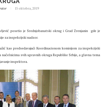
KRUGA
rator
15 oktobra, 2019
ević posetio je Srednjobanatski okrug i Grad Zrenjanin gde je
je za inspekcijski nadzor.
žić kao predsedavajući Koordinacionom komisijom za inspekcijski
a načelnicima svih upravnih okruga Republike Srbije, a glavna tema
javanje inspektora.