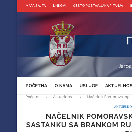
MAPA SAJTA
LINKOVI
ČESTO POSTAVLJANA PITANJA
POČETNA
O NAMA
USLUGE
AKTUELNOS
Početna
Aktuelnosti
Načelnik Pomoravskog u
AKTUELNO
NAČELNIK POMORAVS
SASTANKU SA BRANKOM RUŽ