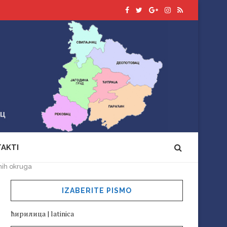
AKTI
nih okruga
IZABERITE PISMO
ћирилица
|
latinica