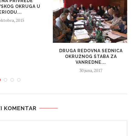
NA PRIVREDE
SKOG OKRUGA U
ERIODU...
oktobra, 2015
DRUGA REDOVNA SEDNICA
OKRUŽNOG ŠTABA ZA
VANREDNE...
30 juna, 2017
I KOMENTAR