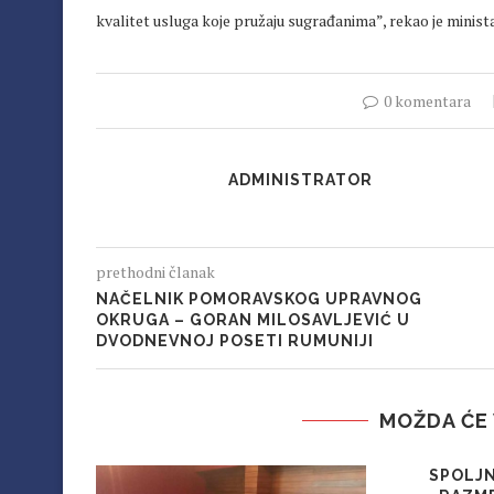
kvalitet usluga koje pružaju sugrađanima”, rekao je minist
0 komentara
ADMINISTRATOR
prethodni članak
NAČELNIK POMORAVSKOG UPRAVNOG
OKRUGA – GORAN MILOSAVLJEVIĆ U
DVODNEVNOJ POSETI RUMUNIJI
MOŽDA ĆE 
SPOLJ