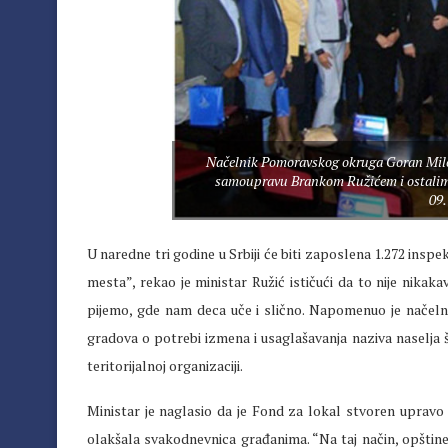
Načelnik Pomoravskog okruga Goran Milos
samoupravu Brankom Ružićem i ostalim 
09.
U naredne tri godine u Srbiji će biti zaposlena 1.272 in
mesta”, rekao je ministar Ružić ističući da to nije nikak
pijemo, gde nam deca uče i slično. Napomenuo je načeln
gradova o potrebi izmena i usaglašavanja naziva naselja 
teritorijalnoj organizaciji.
Ministar je naglasio da je Fond za lokal stvoren upravo
olakšala svakodnevnica građanima. “Na taj način, opštine