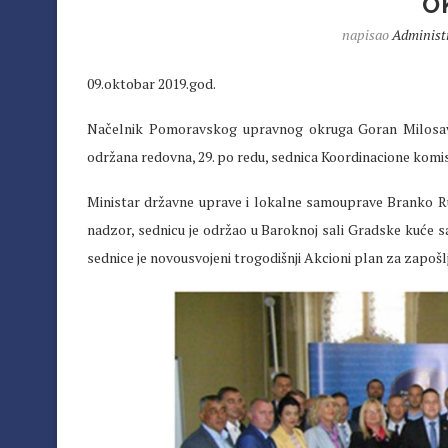
O
napisao
Administ
09.oktobar 2019.god.
Načelnik Pomoravskog upravnog okruga Goran Milosavlj
održana redovna, 29. po redu, sednica Koordinacione komisi
Ministar državne uprave i lokalne samouprave Branko Ru
nadzor, sednicu je održao u Baroknoj sali Gradske kuće s
sednice je novousvojeni trogodišnji Akcioni plan za zapošl