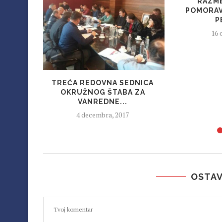
RAZME
POMORAV
P
16 
TREĆA REDOVNA SEDNICA
OKRUŽNOG ŠTABA ZA
VANREDNE...
4 decembra, 2017
OSTAV