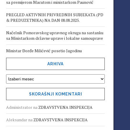
sa premijerom Macutom i ministarkom Paunović
PREGLED AKTIVNIH PRIVREDNIH SUBJEKATA (PD
& PREDUZETNIKA) NA DAN 08.08.2025.
Načelnik Pomoravskog upravnog okruga na sastanku
sa Ministarkom državne uprave i lokalne samouprave
Ministar Đorđe Milićević posetio Jagodinu
ARHIVA
SKORAŠNJI KOMENTARI
Administrator
na
ZDRAVSTVENA INSPEKCIJA
Aleksandar
na
ZDRAVSTVENA INSPEKCIJA