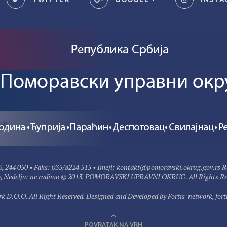
6, 244 050 • Faks: 035/8224 515 • Imejl: kontakt@pomoravski.okrug.gov.rs R
, Nedelja: ne radimo © 2013. POMORAVSKI UPRAVNI OKRUG. All Rights Re
k D.O.O. All Right Reserved. Designed and Developed by
Fortis-network
, fo
POVRATAK NA VRH