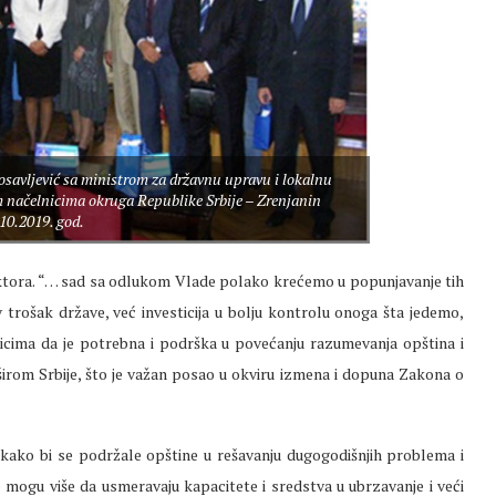
avljević sa ministrom za državnu upravu i lokalnu
načelnicima okruga Republike Srbije – Zrenjanin
10.2019. god.
spektora. “… sad sa odlukom Vlade polako krećemo u popunjavanje tih
av trošak države, već investicija u bolju kontrolu onoga šta jedemo,
icima da je potrebna i podrška u povećanju razumevanja opština i
širom Srbije, što je važan posao u okviru izmena i dopuna Zakona o
 kako bi se podržale opštine u rešavanju dugogodišnjih problema i
 mogu više da usmeravaju kapacitete i sredstva u ubrzavanje i veći