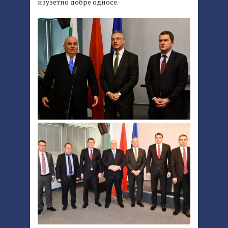
изузетно добре односе.