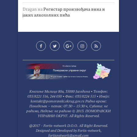
Dragan
на
Регистар произвођача вина и
јаких алкохолних пића
Kнегиње Милице 80а, 35000 Јагодина • Tелефон:
035/8221 516, 244 050 • Факс: 035/8224 515 • Имејл:
kontakt@pomoravski.okrug.gov.rs Радно време:
Понедељак – петак: 07:30 – 15:30 ч, Субота: не
радимо, Недеља: не радимо © 2013. ПОМОРАВСКИ
УПРАВНИ ОКРУГ. All Rights Reserved.
@2017 - Fortis-network D.O.O. All Right Reserved.
Designed and Developed by
Fortis-network
,
fortisnetwork@gmail.com