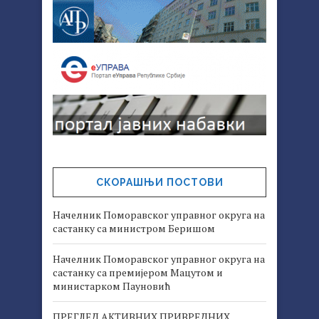
СКОРАШЊИ ПОСТОВИ
Начелник Поморавског управног округа на
састанку са министром Беришом
Начелник Поморавског управног округа на
састанку са премијером Мацутом и
министарком Пауновић
ПРЕГЛЕД АКТИВНИХ ПРИВРЕДНИХ