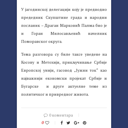
У јагодинској делегацији коју је предводио
предедник Скупштине града и народни
посланик – Драган Марковић Палма био је
и Горан Милосављевић начелник
Поморавског округа.
Тема разговора су биле таксе уведене на
Косову и Метохији, прикључивање Србије
Европској унији, гасовод „Јужни ток“ као
најважнији економски пројекат Србије и
Бугарске и друге актуелне теме из
политичког и привредног живота.
0 коментара
0