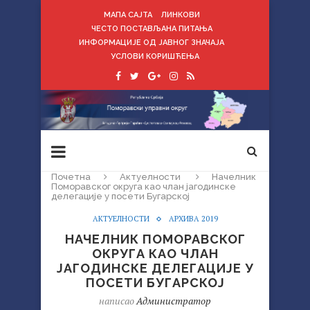
МАПА САЈТА
ЛИНКОВИ
ЧЕСТО ПОСТАВЉАНА ПИТАЊА
ИНФОРМАЦИЈЕ ОД ЈАВНОГ ЗНАЧАЈА
УСЛОВИ КОРИШЋЕЊА
Почетна
Актуелности
Начелник
Поморавског округа као члан јагодинске
делегације у посети Бугарској
АКТУЕЛНОСТИ
АРХИВА 2019
НАЧЕЛНИК ПОМОРАВСКОГ
ОКРУГА КАО ЧЛАН
ЈАГОДИНСКЕ ДЕЛЕГАЦИЈЕ У
ПОСЕТИ БУГАРСКОЈ
написао
Администратор