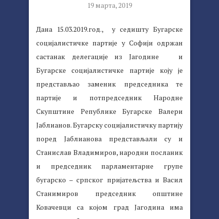
19 марта, 2019
Дана 15.03.2019.год., у седишту Бугарске
социјалистичке партије у Софији одржан
састанак делегације из Јагодине и
Бугарске социјалистичке партије коју је
представљао заменик председника те
партије и потпредседник Народне
Скупштине Републике Бугарске Валери
Јаблианов. Бугарску социјалистичку партију
поред Јаблианова представљали су и
Станислав Владимиров, народни посланик
и председник парламентарне групе
бугарско – српског пријатељства и Васил
Станимиров председник општине
Ковачевци са којом град Јагодина има