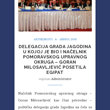
AKTUELNOSTI
ARHIVA 2018
DELEGACIJA GRADA JAGODINA
U KOJOJ JE BIO I NAČELNIK
POMORAVSKOG UPRAVNOG
OKRUGA – GORAN
MILOSAVLJEVIĆ POSETILA
EGIPAT
napisao
Administrator
Načelnik Pomoravskog upravnog okruga –
Goran Milosavljević kao član privredno –
politička delegacija grada Jagodina na čelu sa