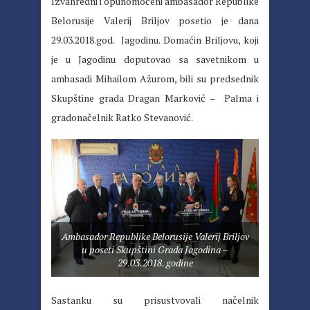
Izvanredni i opunomoćeni ambasador Republike
Belorusije Valerij Briljov posetio je dana
29.03.2018.god. Jagodinu. Domaćin Briljovu, koji
je u Jagodinu doputovao sa savetnikom u
ambasadi Mihailom Ažurom, bili su predsednik
Skupštine grada Dragan Marković – Palma i
gradonačelnik Ratko Stevanović.
Ambasador Republike Belorusije Valerij Briljov
u poseti Skupštini Grada Jagodina –
29.03.2018. godine
Sastanku su prisustvovali načelnik