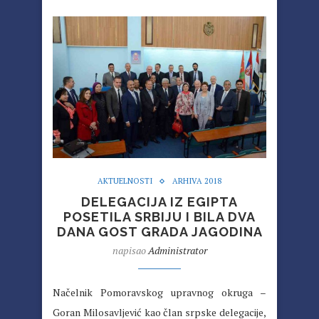
AKTUELNOSTI
ARHIVA 2018
DELEGACIJA IZ EGIPTA
POSETILA SRBIJU I BILA DVA
DANA GOST GRADA JAGODINA
napisao
Administrator
Načelnik Pomoravskog upravnog okruga –
Goran Milosavljević kao član srpske delegacije,