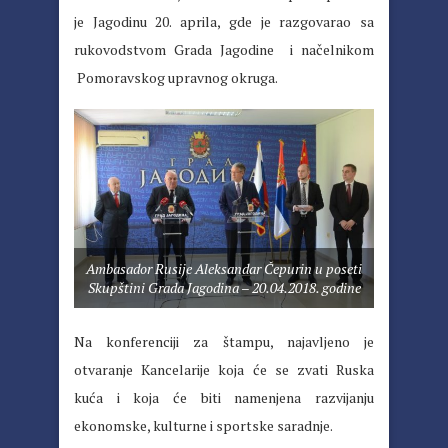
je Jagodinu 20. aprila, gde je razgovarao sa
rukovodstvom Grada Jagodine i načelnikom
Pomoravskog upravnog okruga.
Ambasador Rusije Aleksandar Čepurin u poseti
Skupštini Grada Jagodina – 20.04.2018. godine
Na konferenciji za štampu, najavljeno je
otvaranje Kancelarije koja će se zvati Ruska
kuća i koja će biti namenjena razvijanju
ekonomske, kulturne i sportske saradnje.