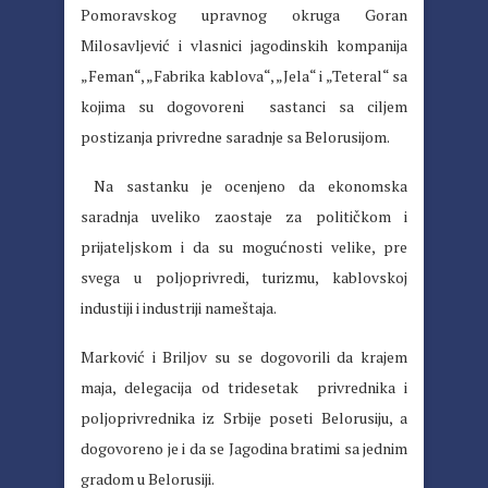
Pomoravskog upravnog okruga Goran
Milosavljević i vlasnici jagodinskih kompanija
„Feman“, „Fabrika kablova“, „Jela“ i „Teteral“ sa
kojima su dogovoreni sastanci sa ciljem
postizanja privredne saradnje sa Belorusijom.
Na sastanku je ocenjeno da ekonomska
saradnja uveliko zaostaje za političkom i
prijateljskom i da su mogućnosti velike, pre
svega u poljoprivredi, turizmu, kablovskoj
industiji i industriji nameštaja.
Marković i Briljov su se dogovorili da krajem
maja, delegacija od tridesetak privrednika i
poljoprivrednika iz Srbije poseti Belorusiju, a
dogovoreno je i da se Jagodina bratimi sa jednim
gradom u Belorusiji.