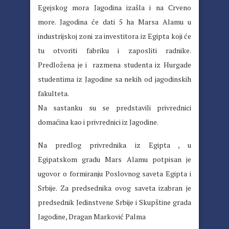
Egejskog mora Jagodina izašla i na Crveno
more. Jagodina će dati 5 ha Marsa Alamu u
industrijskoj zoni za investitora iz Egipta koji će
tu otvoriti fabriku i zaposliti radnike.
Predložena je i razmena studenta iz Hurgade
studentima iz Jagodine sa nekih od jagodinskih
fakulteta.
Na sastanku su se predstavili privrednici
domaćina kao i privrednici iz Jagodine.
Na predlog privrednika iz Egipta , u
Egipatskom gradu Mars Alamu potpisan je
ugovor o formiranju Poslovnog saveta Egipta i
Srbije. Za predsednika ovog saveta izabran je
predsednik Jedinstvene Srbije i Skupštine grada
Jagodine, Dragan Marković Palma