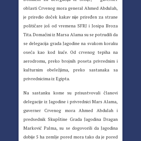
oblasti Crvenog mora general Ahmed Abdulah,
je priredio doček kakav nije priređen za strane
političare još od vremena SFRJ i Josipa Broza
Tita. Domaćini iz Marsa Alama su se potrudili da
se delegacija grada Jagodine na svakom koraku
oseća kao kod kuće. Od crvenog tepiha na
aerodromu, preko brojnih poseta privrednim i
kulturnim obeležjima, preko sastanaka sa
privrednicima iz Egipta.
Na sastanku kome su prisustvovali članovi
delegacije iz Jagodine i privrednici Mars Alama,
guverner Crvenog mora Ahmed Abdulah i
predsednik Skupštine Grada Jagodina Dragan
Marković Palma, su se dogovorili da Jagodina
dobije 5 ha zemlje pored mora tako da je pored