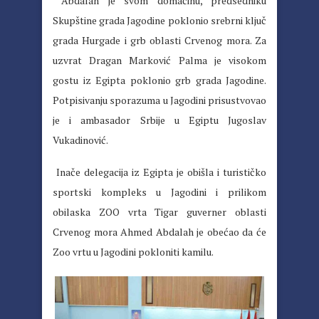
Abdalah je svom domaćinu, predsedniku
Skupštine grada Jagodine poklonio srebrni ključ
grada Hurgade i grb oblasti Crvenog mora. Za
uzvrat Dragan Marković Palma je visokom
gostu iz Egipta poklonio grb grada Jagodine.
Potpisivanju sporazuma u Jagodini prisustvovao
je i ambasador Srbije u Egiptu Jugoslav
Vukadinović.
Inače delegacija iz Egipta je obišla i turističko
sportski kompleks u Jagodini i prilikom
obilaska ZOO vrta Tigar guverner oblasti
Crvenog mora Ahmed Abdalah je obećao da će
Zoo vrtu u Jagodini pokloniti kamilu.