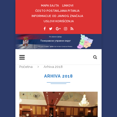
MAPA SAJTA
LINKOVI
ČESTO POSTAVLJANA PITANJA
INFORMACIJE OD JAVNOG ZNAČAJA
USLOVI KORIŠĆENJA
Početna
Arhiva 2018
ARHIVA 2018