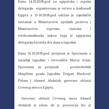
Dana 14.10.2018.god. za egipatsku i srpsku
delegaciju organizovana je večera u Ambasadi
Egipta a 15.10.2018.god. održan je zajednički
sastanak u Ministarstvu spoljnih poslova i
Ministarstvu trgovine, turizma i
telekomunikacija nakon čega je egipatska
delegacija boravila dva dana u Jagodini.
Dana 16.10.2018.god. potpisan je Sporazum o
saradnji Jagodine i letovališta Marsa Alam.
Sporazum su potpisali predsedednik
Skupštine grada Jagodine Dragan Marković
Palma i Ahmed Abdalah, guverner oblasti
Crvenog mora u Egiptu.
Guverner oblasti Crvenog mora Ahmed
Abdalah je rekao da je presrećan što je