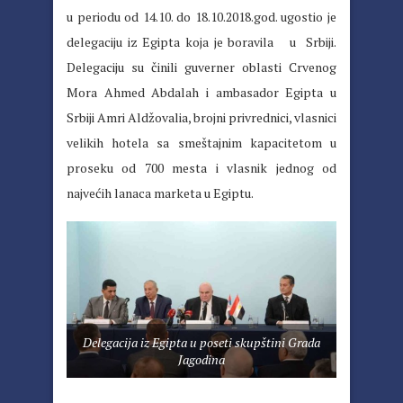
u periodu od 14.10. do 18.10.2018.god. ugostio je
delegaciju iz Egipta koja je boravila u Srbiji.
Delegaciju su činili guverner oblasti Crvenog
Mora Ahmed Abdalah i ambasador Egipta u
Srbiji Amri Aldžovalia, brojni privrednici, vlasnici
velikih hotela sa smeštajnim kapacitetom u
proseku od 700 mesta i vlasnik jednog od
najvećih lanaca marketa u Egiptu.
Delegacija iz Egipta u poseti skupštini Grada
Jagodina