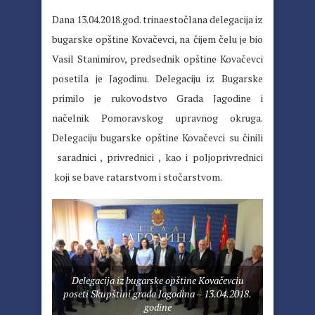
Dana 13.04.2018.god. trinaestočlana delegacija iz
bugarske opštine Kovačevci, na čijem čelu je bio
Vasil Stanimirov, predsednik opštine Kovačevci
posetila je Jagodinu. Delegaciju iz Bugarske
primilo je rukovodstvo Grada Jagodine i
načelnik Pomoravskog upravnog okruga.
Delegaciju bugarske opštine Kovačevci su činili
saradnici , privrednici , kao i poljoprivrednici
koji se bave ratarstvom i stočarstvom.
Delegacija iz bugarske opštine Kovačevciu
poseti Skupštini grada Jagodina – 13.04.2018.
godine