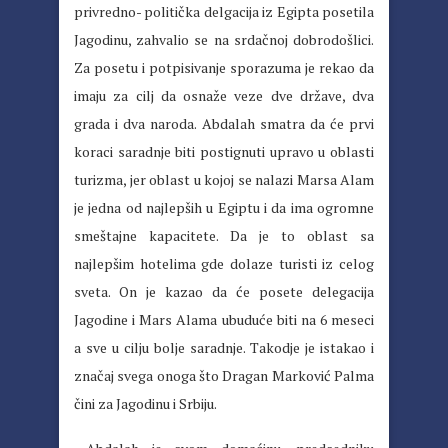
privredno- politička delgacija iz Egipta posetila
Jagodinu, zahvalio se na srdačnoj dobrodošlici.
Za posetu i potpisivanje sporazuma je rekao da
imaju za cilj da osnaže veze dve države, dva
grada i dva naroda. Abdalah smatra da će prvi
koraci saradnje biti postignuti upravo u oblasti
turizma, jer oblast u kojoj se nalazi Marsa Alam
je jedna od najlepših u Egiptu i da ima ogromne
smeštajne kapacitete. Da je to oblast sa
najlepšim hotelima gde dolaze turisti iz celog
sveta. On je kazao da će posete delegacija
Jagodine i Mars Alama ubuduće biti na 6 meseci
a sve u cilju bolje saradnje. Takodje je istakao i
značaj svega onoga što Dragan Marković Palma
čini za Jagodinu i Srbiju.