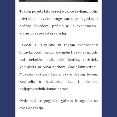
Tokom posete bilo je reči o uspostavljanju bolje
privredne i svake druge saradnje Jagodine i
opštine Kovačevci, pričalo se o ekonomskoj,
kulturnoj i sportskoj saradnji.
Gosti iz Bugarske su tokom dvodnevnog
boravka obišli jagodinsku industrijsku zonu gde
radi nekoliko italijanskih fabrika, turistički
kompleks sa Akva parkom, Zoološkim vrtom,
Muzejem voštanih figura, crkvu Svetog Jovana
Krstitelja u Končarevu, kao i nekoliko
poljoprivrednih domaćinstava.
Ovde možete pogledati galeriju fotografija sa
ovog događaja.