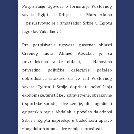
Potpisivanju Ugovora o formiranju Poslovnog
saveta Egipta i Srbije u Mars Alamu
prisustvovao je i ambasador Srbije u Egiptu
Jugoslav Vukadinović.
Pre potpisivanja ugovora guverner oblasti
Crvenog mora Ahmed Abdalah je sa
privrednicima iz te oblasti, članovima
privredno političke delegacije poželeo
dobrodošlicu istakavši da će rad Poslovnog
saveta Egipta i Srbije doprineti poboljšanju
ekonomske,turističke , zdravstvene, obrazovne
i sportske saradnje dve zemlje, ali i Jagodine i
egipatskih regija. Abdalah je poželeo da odnosi
Srbije i Egipta napreduju u budućnosti upravo
zbog dobrih odnosa dve zemlje u prošlosti .