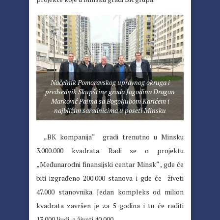
Načelnik Pomoravskog upravnog okruga i
predsednik Skupštine grada Jagodina Dragan
Marković Palma sa Bogoljubom Karićem i
najbližim saradnicima u poseti Minsku
„BK kompanija“ gradi trenutno u Minsku
3.000.000 kvadrata. Radi se o projektu
„Međunarodni finansijski centar Minsk“ , gde će
biti izgrađeno 200.000 stanova i gde će živeti
47.000 stanovnika. Jedan kompleks od milion
kvadrata završen je za 5 godina i tu će raditi
13.000 ljudi, a živeti 40.000.