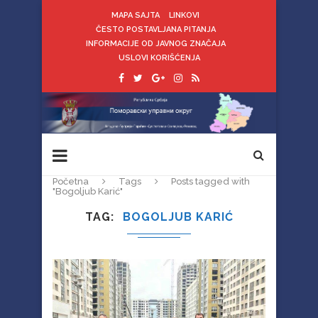
MAPA SAJTA
LINKOVI
ČESTO POSTAVLJANA PITANJA
INFORMACIJE OD JAVNOG ZNAČAJA
USLOVI KORIŠĆENJA
Početna
Tags
Posts tagged with
"Bogoljub Karić"
TAG
BOGOLJUB KARIĆ