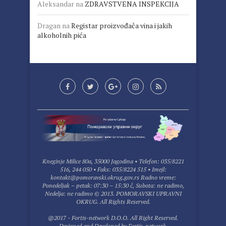
Aleksandar
na
ZDRAVSTVENA INSPEKCIJA
Dragan
na
Registar proizvođača vina i jakih
alkoholnih pića
Kneginje Milice 80a, 35000 Jagodina • Telefon: 035/8221
516, 244 050 • Faks: 035/8224 515 • Imejl:
kontakt@pomoravski.okrug.gov.rs Radno vreme:
Ponedeljak – petak: 07:30 – 15:30 č, Subota: ne radimo,
Nedelja: ne radimo © 2013. POMORAVSKI UPRAVNI
OKRUG. All Rights Reserved.
@2017 - Fortis-network D.O.O. All Right Reserved.
Designed and Developed by
Fortis-network
,