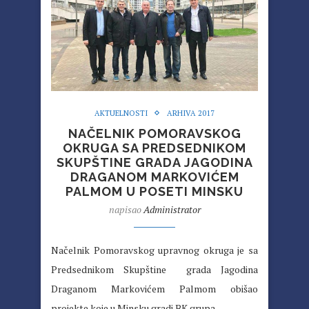
AKTUELNOSTI
ARHIVA 2017
NAČELNIK POMORAVSKOG
OKRUGA SA PREDSEDNIKOM
SKUPŠTINE GRADA JAGODINA
DRAGANOM MARKOVIĆEM
PALMOM U POSETI MINSKU
napisao
Administrator
Načelnik Pomoravskog upravnog okruga je sa
Predsednikom Skupštine grada Jagodina
Draganom Markovićem Palmom obišao
projekte koje u Minsku gradi BK grupa.