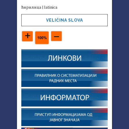
ћирилица
|
latinica
VELIČINA SLOVA