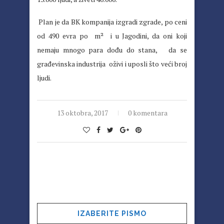
Plan je da BK kompanija izgradi zgrade, po ceni
od 490 evra po m² i u Jagodini, da oni koji
nemaju mnogo para dođu do stana, da se
građevinska industrija oživi i uposli što veći broj
ljudi.
13 oktobra, 2017
0 komentara
IZABERITE PISMO