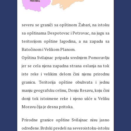
severu se graniči sa opštinom Žabari, na istoku
sa opštinama Despotovac i Petrovac, na jugu sa
teritorijom opštine Jagodina, a na zapadu sa
Batočinom i Velikom Planom.
Opština Svilajnac pripada srednjem Pomoravlju
jer se cela njena zapadna strana oslanja na tok
iste reke i velikim delom čini njenu prirodnu
granicu. Teritorija opštine obuhvata i jednu
manju geografsku celinu, Donju Resavu, koju čini
donji tok istoimene reke i njeno ušće u Veliku
Moravu čija je desna pritoka.
Prirodne granice opštine Svilajnac nisu jasno
određene. Brdski predeli na severoistoku-istoku