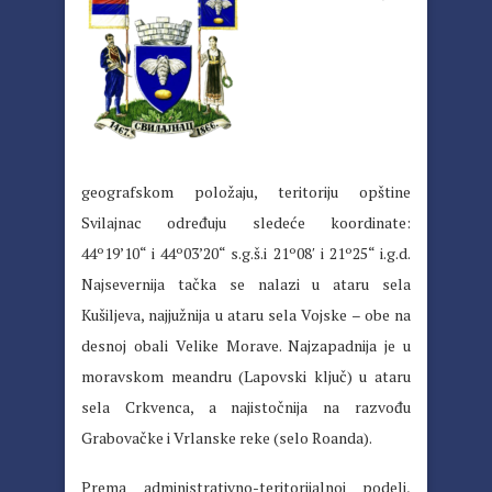
geografskom položaju, teritoriju opštine
Svilajnac određuju sledeće koordinate:
44º19’10“ i 44º03’20“ s.g.š.i 21º08′ i 21º25“ i.g.d.
Najsevernija tačka se nalazi u ataru sela
Kušiljeva, najjužnija u ataru sela Vojske – obe na
desnoj obali Velike Morave. Najzapadnija je u
moravskom meandru (Lapovski ključ) u ataru
sela Crkvenca, a najistočnija na razvođu
Grabovačke i Vrlanske reke (selo Roanda).
Prema administrativno-teritorijalnoj podeli,