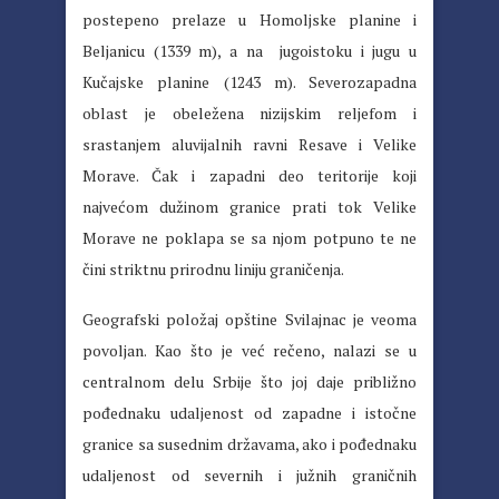
postepeno prelaze u Homoljske planine i
Beljanicu (1339 m), a na jugoistoku i jugu u
Kučajske planine (1243 m). Severozapadna
oblast je obeležena nizijskim reljefom i
srastanjem aluvijalnih ravni Resave i Velike
Morave. Čak i zapadni deo teritorije koji
najvećom dužinom granice prati tok Velike
Morave ne poklapa se sa njom potpuno te ne
čini striktnu prirodnu liniju graničenja.
Geografski položaj opštine Svilajnac je veoma
povoljan. Kao što je već rečeno, nalazi se u
centralnom delu Srbije što joj daje približno
pođednaku udaljenost od zapadne i istočne
granice sa susednim državama, ako i pođednaku
udaljenost od severnih i južnih graničnih