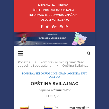
MAPA SAJTA
LINKOVI
ČESTO POSTAVLJANA PITANJA
INFORMACIJE OD JAVNOG ZNAČAJA
USLOVI KORIŠĆENJA
Početna
Pomoravski okrug čine: Grad
Jagodina i pet opština
Opština Svilajnac
POMORAVSKI OKRUG ČINE: GRAD JAGODINA I PET
OPŠTINA
OPŠTINA SVILAJNAC
napisao
Administrator
11 jula, 2015
Po matemetičko-