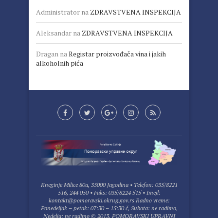
Administrator
na
ZDRAVSTVENA INSPEKCIJA
Aleksandar
na
ZDRAVSTVENA INSPEKCIJA
Dragan
na
Registar proizvođača vina i jakih
alkoholnih pića
Kneginje Milice 80a, 35000 Jagodina • Telefon: 035/8221
516, 244 050 • Faks: 035/8224 515 • Imejl:
kontakt@pomoravski.okrug.gov.rs Radno vreme:
Ponedeljak – petak: 07:30 – 15:30 č, Subota: ne radimo,
Nedelja: ne radimo © 2013. POMORAVSKI UPRAVNI