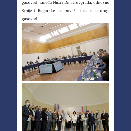
gasovod između Niša i Dimitrovgrada, odnosno
Srbije i Bugarske ne poveže i na neki drugi
gasovod.