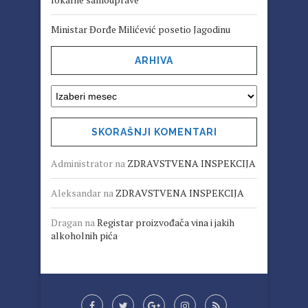
Ministar Đorđe Milićević posetio Jagodinu
ARHIVA
SKORAŠNJI KOMENTARI
Administrator
na
ZDRAVSTVENA INSPEKCIJA
Aleksandar
na
ZDRAVSTVENA INSPEKCIJA
Dragan
na
Registar proizvođača vina i jakih
alkoholnih pića