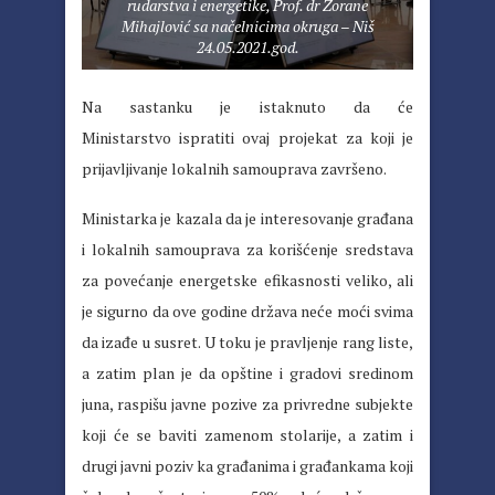
rudarstva i energetike, Prof. dr Zorane
Mihajlović sa načelnicima okruga – Niš
24.05.2021.god.
Na sastanku je istaknuto da će
Ministarstvo ispratiti ovaj projekat za koji je
prijavljivanje lokalnih samouprava završeno.
Ministarka je kazala da je interesovanje građana
i lokalnih samouprava za korišćenje sredstava
za povećanje energetske efikasnosti veliko, ali
je sigurno da ove godine država neće moći svima
da izađe u susret. U toku je pravljenje rang liste,
a zatim plan je da opštine i gradovi sredinom
juna, raspišu javne pozive za privredne subjekte
koji će se baviti zamenom stolarije, a zatim i
drugi javni poziv ka građanima i građankama koji