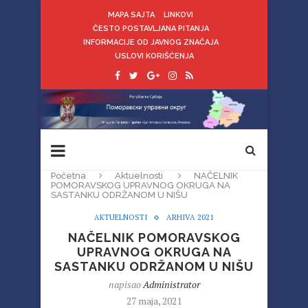
MAPA SAJTA
LINKOVI
ČESTO POSTAVLJANA PITANJA
INFORMACIJE OD JAVNOG ZNAČAJA
USLOVI KORIŠĆENJA
Početna
Aktuelnosti
NAČELNIK
POMORAVSKOG UPRAVNOG OKRUGA NA
SASTANKU ODRŽANOM U NIŠU
AKTUELNOSTI
ARHIVA 2021
NAČELNIK POMORAVSKOG
UPRAVNOG OKRUGA NA
SASTANKU ODRŽANOM U NIŠU
napisao
Administrator
27 maja, 2021