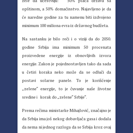
žele da učestvuju: 50% plaća država sa
opštinom, a 50% domaćinstvo. Najavljeno je da
će naredne godine za tu namenu biti izdvojeno
minimum 100 miliona evra iz državnog budžeta.
Na sastanku je bilo reči i o viziji da do 2050.
godine Srbija ima minimum 50 procenata
proizvedene energije iz obnovljivih izvora
energije. Zakon je pojednostavljen tako da sada
u četiri koraka neko može da se odluči da
postavi solarne panele. To je korišćenje
„zelene“ energije, to je čuvanje naše životne
sredine i korak do „zelene“ Srbije“.
Prema rečima ministarke Mihajlović, značajno je
da Srbija ima još nekog dobavljača gasa i dodala
da nema ni jednog razloga da se Srbija kroz ovaj