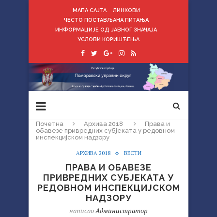
МАПА САЈТА
ЛИНКОВИ
ЧЕСТО ПОСТАВЉАНА ПИТАЊА
ИНФОРМАЦИЈЕ ОД ЈАВНОГ ЗНАЧАЈА
УСЛОВИ КОРИШЋЕЊА
Почетна
Архива 2018
Права и
обавезе привредних субјеката у редовном
инспекцијском надзору
АРХИВА 2018
ВЕСТИ
ПРАВА И ОБАВЕЗЕ
ПРИВРЕДНИХ СУБЈЕКАТА У
РЕДОВНОМ ИНСПЕКЦИЈСКОМ
НАДЗОРУ
написао
Администратор