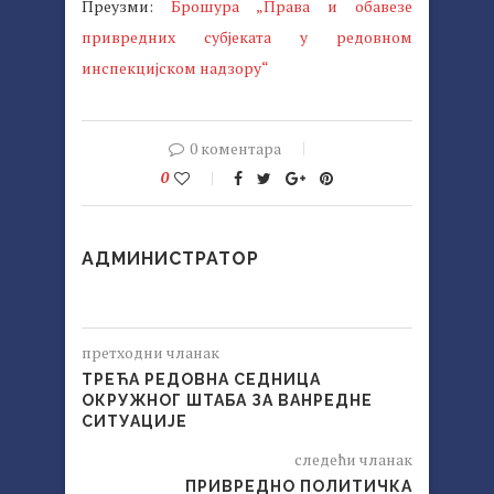
Преузми:
Брошура „Права и обавезе
привредних субјеката у редовном
инспекцијском надзору“
0 коментара
0
АДМИНИСТРАТОР
претходни чланак
ТРЕЋА РЕДОВНА СЕДНИЦА
ОКРУЖНОГ ШТАБА ЗА ВАНРЕДНЕ
СИТУАЦИЈЕ
следећи чланак
ПРИВРЕДНО ПОЛИТИЧКА