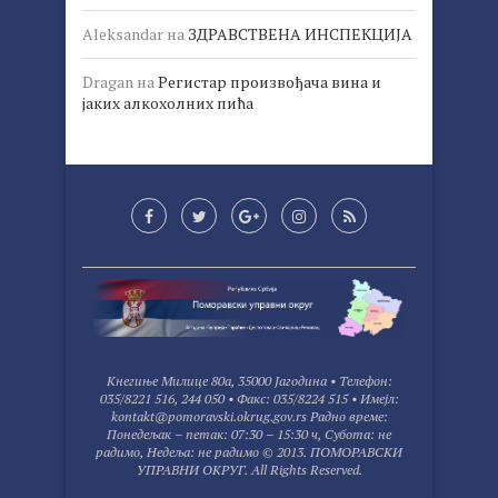
Aleksandar
на
ЗДРАВСТВЕНА ИНСПЕКЦИЈА
Dragan
на
Регистар произвођача вина и
јаких алкохолних пића
Kнегиње Милице 80а, 35000 Јагодина • Tелефон:
035/8221 516, 244 050 • Факс: 035/8224 515 • Имејл:
kontakt@pomoravski.okrug.gov.rs Радно време:
Понедељак – петак: 07:30 – 15:30 ч, Субота: не
радимо, Недеља: не радимо © 2013. ПОМОРАВСКИ
УПРАВНИ ОКРУГ. All Rights Reserved.