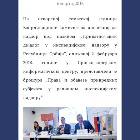
6 марта, 2018
На отвореној тематској седници
Координационе комисије за инспекцијски
надзор под називом „Приватно-јавни
дијалог у инспекцијском надзору у
Републици Србији“, одржаној 2. фебруара
2018. године у Српско-корејском
информатичком центру, представљена је
брошура „Права и обавезе привредних
субјеката у редовном инспекцијском
надзору“.