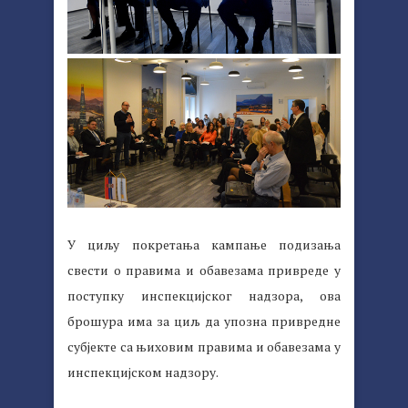
У циљу покретања кампање подизања
свести о правима и обавезама привреде у
поступку инспекцијског надзора, ова
брошура има за циљ да упозна привредне
субјекте са њиховим правима и обавезама у
инспекцијском надзору.