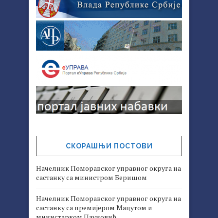
СКОРАШЊИ ПОСТОВИ
Начелник Поморавског управног округа на
састанку са министром Беришом
Начелник Поморавског управног округа на
састанку са премијером Мацутом и
министарком Пауновић