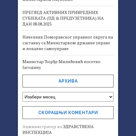
ПРЕГЛЕД АКТИВНИХ ПРИВРЕДНИХ
СУБЈЕКАТА (ПД & ПРЕДУЗЕТНИКА) НА
ДАН 08.08.2025.
Начелник Поморавског управног округа на
састанку са Министарком државне управе
и локалне самоуправе
Министар Ђорђе Милићевић посетио
Јагодину
АРХИВА
СКОРАШЊИ КОМЕНТАРИ
Администратор
на
ЗДРАВСТВЕНА
ИНСПЕКЦИЈА