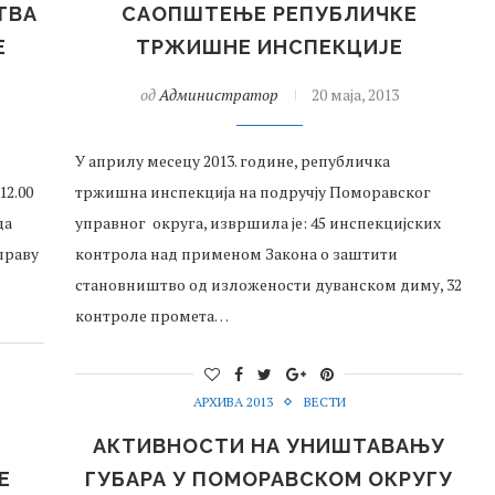
ТВA
САОПШТЕЊЕ РЕПУБЛИЧКE
Е
ТРЖИШНЕ ИНСПЕКЦИЈЕ
од
Администратор
20 маја, 2013
У априлу месецу 2013. године, републичка
12.00
тржишна инспекција на подручју Поморавског
да
управног округа, извршила је: 45 инспекцијских
справу
контрола над применом Закона о заштити
становништвo од изложености дуванском диму, 32
контроле промета…
АРХИВА 2013
ВЕСТИ
АКТИВНОСТИ НА УНИШТАВАЊУ
Е
ГУБАРА У ПОМОРАВСКОМ ОКРУГУ