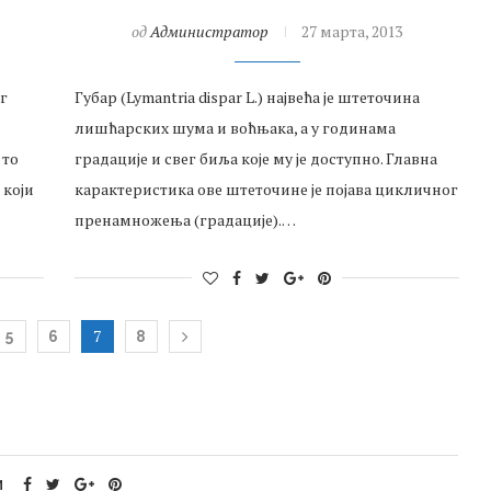
од
Администратор
27 марта, 2013
г
Губар (Lymantria dispar L.) највећа је штеточина
лишћарских шума и воћњака, а у годинама
 то
градације и свег биља које му је доступно. Главна
 који
карактеристика ове штеточине је појава цикличног
пренамножења (градације).…
7
5
6
8
И