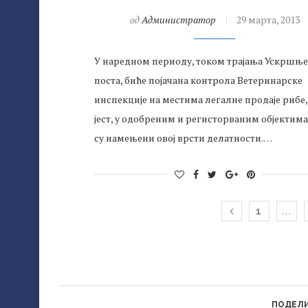
од
Администратор
29 марта, 2013
У наредном периоду, током трајања Ускршње
поста, биће појачана контрола Ветеринарске
инспекције на местима легалне продаје рибе,
јест, у одобреним и регисторваним објектима
су намењени овој врсти делатности.…
…
1
ПОДЕЛ