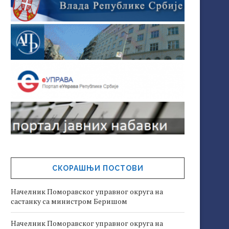
СКОРАШЊИ ПОСТОВИ
Начелник Поморавског управног округа на
састанку са министром Беришом
Начелник Поморавског управног округа на