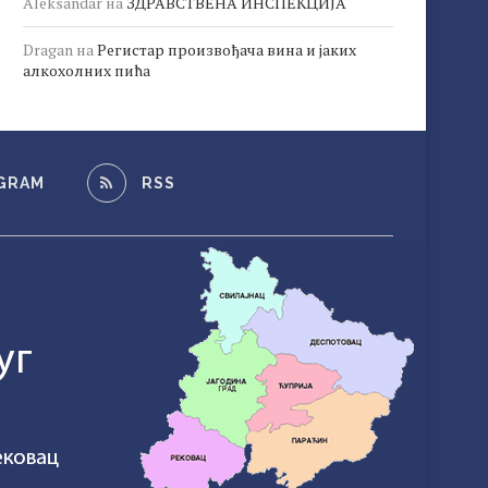
Aleksandar
на
ЗДРАВСТВЕНА ИНСПЕКЦИЈА
Dragan
на
Регистар произвођача вина и јаких
алкохолних пића
GRAM
RSS