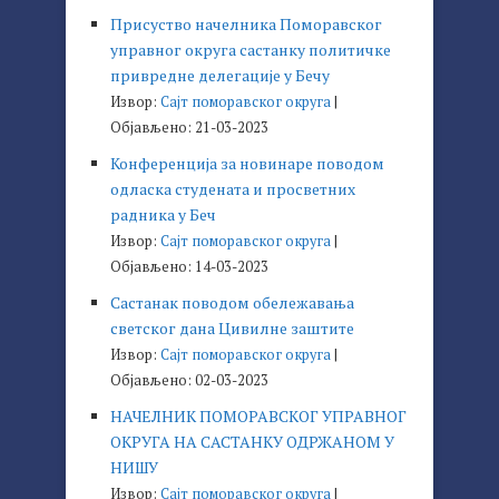
Присуство начелника Поморавског
управног округа састанку политичке
привредне делегације у Бечу
Извор:
Сајт поморавског округа
Објављено: 21-03-2023
Конференција за новинаре поводом
одласка студената и просветних
радника у Беч
Извор:
Сајт поморавског округа
Објављено: 14-03-2023
Састанак поводом обележавања
светског дана Цивилне заштите
Извор:
Сајт поморавског округа
Објављено: 02-03-2023
НАЧЕЛНИК ПОМОРАВСКОГ УПРАВНОГ
ОКРУГА НА САСТАНКУ ОДРЖАНОМ У
НИШУ
Извор:
Сајт поморавског округа