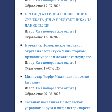
Извор:
Сајт поморавског округа
Објављено: 19-03-2026
ПРЕГЛЕД АКТИВНИХ ПРИВРЕДНИХ
СУБЈЕКАТА (ПД & ПРЕДУЗЕТНИКА) НА
ДАН 08.08.2025.
Извор:
Сајт поморавског округа
Објављено: 13-08-2025
Начелник Поморавског управног
округа на састанку са Министарком
државне управе и локалне самоуправе
Извор:
Сајт поморавског округа
Објављено: 17-07-2025
Министар Ђорђе Милићевић посетио
Јагодину
Извор:
Сајт поморавског округа
Објављено: 09-06-2025
Састанак начелника Поморавског
управног округа и шефа ветеринарске