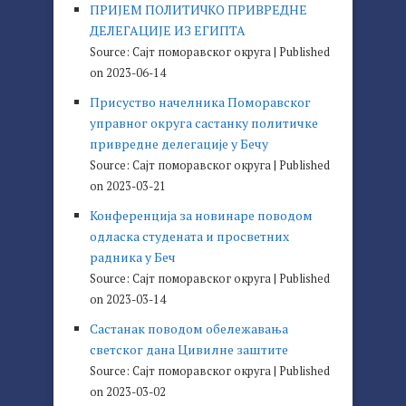
ПРИЈЕМ ПОЛИТИЧКО ПРИВРЕДНЕ
ДЕЛЕГАЦИЈЕ ИЗ ЕГИПТА
Source: Сајт поморавског округа
Published
on 2023-06-14
Присуство начелника Поморавског
управног округа састанку политичке
привредне делегације у Бечу
Source: Сајт поморавског округа
Published
on 2023-03-21
Конференција за новинаре поводом
одласка студената и просветних
радника у Беч
Source: Сајт поморавског округа
Published
on 2023-03-14
Састанак поводом обележавања
светског дана Цивилне заштите
Source: Сајт поморавског округа
Published
on 2023-03-02