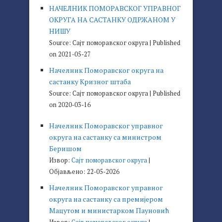
НАЧЕЛНИК ПОМОРАВСКОГ УПРАВНОГ
ОКРУГА НА САСТАНКУ ОДРЖАНОМ У
НИШУ
Source: Сајт поморавског округа
Published
on 2021-05-27
Начелник Поморавског округа на
састанку Кризног штаба
Source: Сајт поморавског округа
Published
on 2020-03-16
Начелник Поморавског управног
округа на састанку са министром
Беришом
Извор:
Сајт поморавског округа
Објављено: 22-05-2026
Начелник Поморавског управног
округа на састанку са премијером
Мацутом и министарком Пауновић