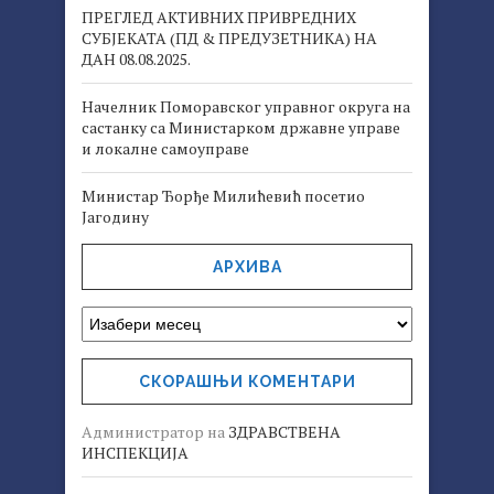
ПРЕГЛЕД АКТИВНИХ ПРИВРЕДНИХ
СУБЈЕКАТА (ПД & ПРЕДУЗЕТНИКА) НА
ДАН 08.08.2025.
Начелник Поморавског управног округа на
састанку са Министарком државне управе
и локалне самоуправе
Министар Ђорђе Милићевић посетио
Јагодину
АРХИВА
СКОРАШЊИ КОМЕНТАРИ
Администратор
на
ЗДРАВСТВЕНА
ИНСПЕКЦИЈА