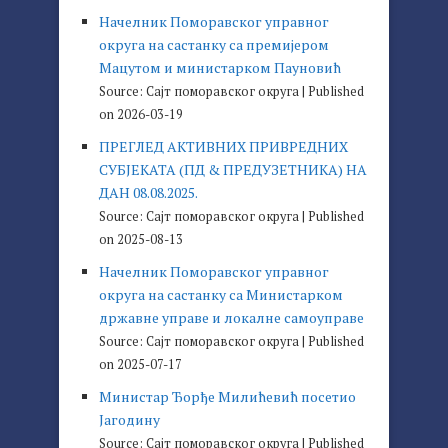
Начелник Поморавског управног
округа на састанку са премијером
Мацутом и министарком Пауновић
Source: Сајт поморавског округа
Published
on 2026-03-19
ПРЕГЛЕД АКТИВНИХ ПРИВРЕДНИХ
СУБЈЕКАТА (ПД & ПРЕДУЗЕТНИКА) НА
ДАН 08.08.2025.
Source: Сајт поморавског округа
Published
on 2025-08-13
Начелник Поморавског управног
округа на састанку са Министарком
државне управе и локалне самоуправе
Source: Сајт поморавског округа
Published
on 2025-07-17
Министар Ђорђе Милићевић посетио
Јагодину
Source: Сајт поморавског округа
Published