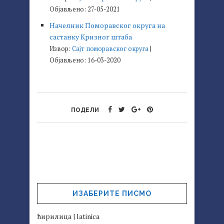
Објављено: 27-05-2021
Начелник Поморавског округа на
састанку Кризног штаба
Извор:
Сајт поморавског округа
Објављено: 16-03-2020
ПОДЕЛИ
ИЗАБЕРИТЕ ПИСМО
ћирилица
|
latinica