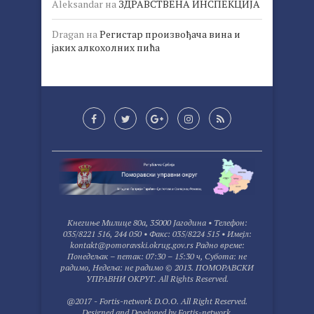
Aleksandar
на
ЗДРАВСТВЕНА ИНСПЕКЦИЈА
Dragan
на
Регистар произвођача вина и
јаких алкохолних пића
Kнегиње Милице 80а, 35000 Јагодина • Tелефон:
035/8221 516, 244 050 • Факс: 035/8224 515 • Имејл:
kontakt@pomoravski.okrug.gov.rs Радно време:
Понедељак – петак: 07:30 – 15:30 ч, Субота: не
радимо, Недеља: не радимо © 2013. ПОМОРАВСКИ
УПРАВНИ ОКРУГ. All Rights Reserved.
@2017 - Fortis-network D.O.O. All Right Reserved.
Designed and Developed by
Fortis-network
,