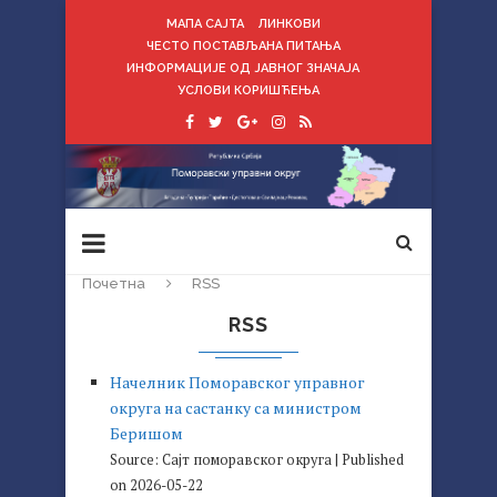
МАПА САЈТА
ЛИНКОВИ
ЧЕСТО ПОСТАВЉАНА ПИТАЊА
ИНФОРМАЦИЈЕ ОД ЈАВНОГ ЗНАЧАЈА
УСЛОВИ КОРИШЋЕЊА
Почетна
RSS
RSS
Начелник Поморавског управног
округа на састанку са министром
Беришом
Source: Сајт поморавског округа
Published
on 2026-05-22