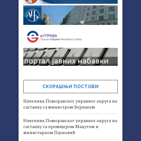
СКОРАШЊИ ПОСТОВИ
Начелник Поморавског управног округа на
састанку са министром Беришом
Начелник Поморавског управног округа на
састанку са премијером Мацутом и
министарком Пауновић