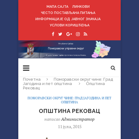
МАПА САЈТА
ЛИНКОВИ
ЧЕСТО ПОСТАВЉАНА ПИТАЊА
ИНФОРМАЦИЈЕ ОД ЈАВНОГ ЗНАЧАЈА
УСЛОВИ КОРИШЋЕЊА
Почетна
Поморавски округ чине: Град
Јагодина и пет општина
Oпштинa
Рековац
ПОМОРАВСКИ ОКРУГ ЧИНЕ: ГРАД ЈАГОДИНА И ПЕТ
ОПШТИНА
OПШТИНA РЕКОВАЦ
написао
Администратор
11 јула, 2015