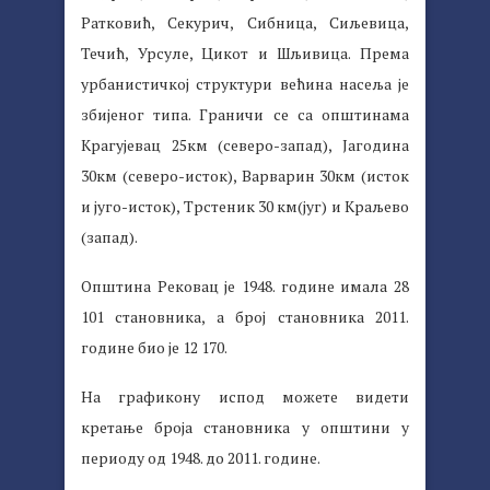
Ратковић, Секурич, Сибница, Сиљевица,
Течић, Урсуле, Цикот и Шљивица. Према
урбанистичкој структури већина насеља је
збијеног типа. Граничи се са општинама
Крагујевац 25км (северо-запад), Јагодина
30км (северо-исток), Варварин 30км (исток
и југо-исток), Трстеник 30 км(југ) и Краљево
(запад).
Општина Рековац је 1948. године имала 28
101 становника, а број становника 2011.
године био је 12 170.
На графикону испод можете видети
кретање броја становника у општини у
периоду од 1948. до 2011. године.