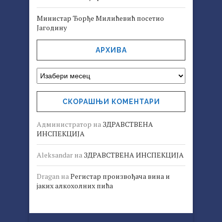
Министар Ђорђе Милићевић посетио
Јагодину
АРХИВА
СКОРАШЊИ КОМЕНТАРИ
Администратор
на
ЗДРАВСТВЕНА
ИНСПЕКЦИЈА
Aleksandar
на
ЗДРАВСТВЕНА ИНСПЕКЦИЈА
Dragan
на
Регистар произвођача вина и
јаких алкохолних пића