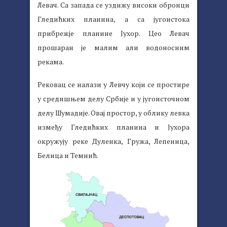
Левач. Са запада се уздижу високи обронци
Гледићких планина, а са југоистока
прибрежје планине Јухор. Цео Левач
прошаран је малим али водоносним
рекама.
Рековац се налази у Левчу који се простире
у средишњем делу Србије и у југоисточном
делу Шумадије. Овај простор, у облику левка
између Гледићких планина и Јухора
окружују реке Дуленка, Гружа, Лепеница,
Белица и Темнић.