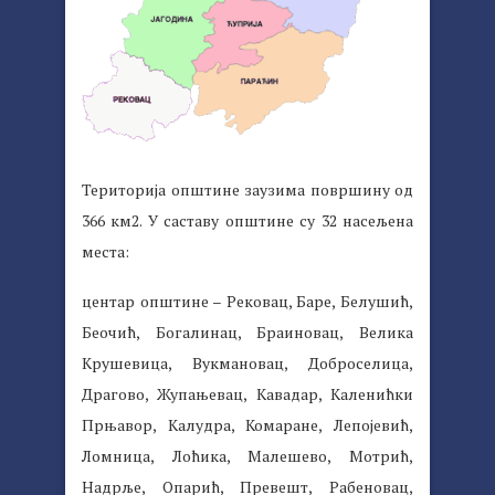
Територија општине заузима површину од
366 км2. У саставу општине су 32 насељена
места:
центар општине – Рековац, Баре, Белушић,
Беочић, Богалинац, Браиновац, Велика
Крушевица, Вукмановац, Доброселица,
Драгово, Жупањевац, Кавадар, Каленићки
Прњавор, Калудра, Комаране, Лепојевић,
Ломница, Лоћика, Малешево, Мотрић,
Надрље, Опарић, Превешт, Рабеновац,