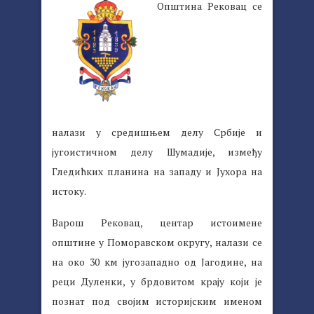
Општина Рековац се
налази у средишњем делу Србије и
југоистичном делу Шумадије, између
Гледићких планина на западу и Јухора на
истоку.
Варош Рековац, центар истоимене
општине у Поморавском округу, налази се
на око 30 км југозападно од Јагодине, на
реци Дуленки, у брдовитом крају који је
познат под својим историјским именом